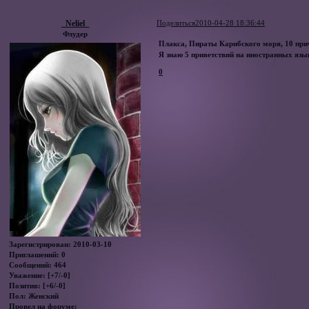
_Neliel_
Поделиться
2010-04-28 18:36:44
Флудер
Плакса, Пираты Карибского моря, 10 при
Я знаю 5 приветствий на иностранных язык
0
Зарегистрирован
: 2010-03-10
Приглашений:
0
Сообщений:
464
Уважение:
[+7/-0]
Позитив:
[+6/-0]
Пол:
Женский
Провел на форуме: