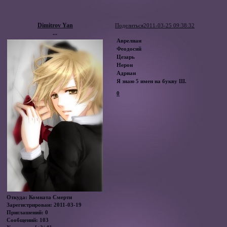
Dimitrov Yan
Поделиться
2011-03-25 09:38:32
...
Аврелиан
Феодосий
Цезарь
Нерон
Адриан
Я знаю 5 имен на букву Ш.
0
Откуда:
Комната Смерти
Зарегистрирован
: 2011-03-19
Приглашений:
0
Сообщений:
103