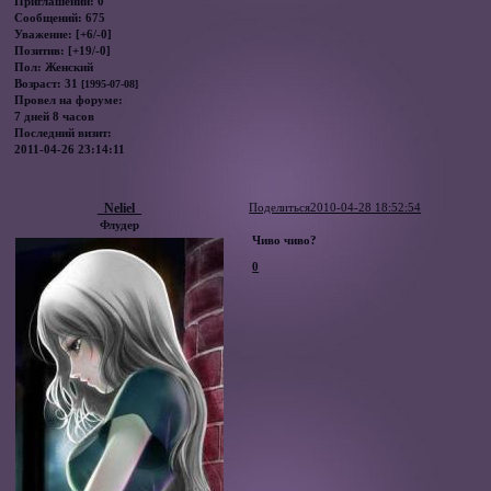
Приглашений:
0
Сообщений:
675
Уважение:
[+6/-0]
Позитив:
[+19/-0]
Пол:
Женский
Возраст:
31
[1995-07-08]
Провел на форуме:
7 дней 8 часов
Последний визит:
2011-04-26 23:14:11
_Neliel_
Поделиться
2010-04-28 18:52:54
Флудер
Чиво чиво?
0