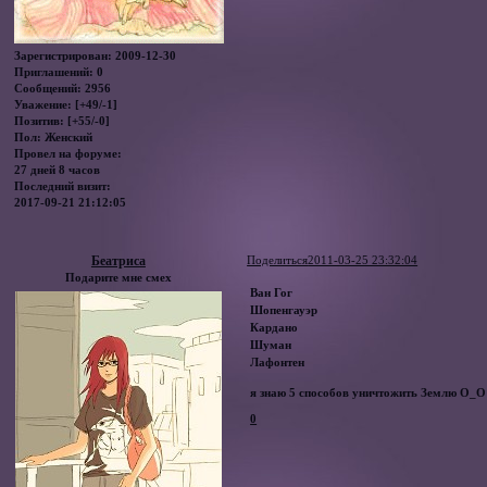
Зарегистрирован
: 2009-12-30
Приглашений:
0
Сообщений:
2956
Уважение:
[+49/-1]
Позитив:
[+55/-0]
Пол:
Женский
Провел на форуме:
27 дней 8 часов
Последний визит:
2017-09-21 21:12:05
Беатриса
Поделиться
2011-03-25 23:32:04
Подарите мне смех
Ван Гог
Шопенгауэр
Кардано
Шуман
Лафонтен
я знаю 5 способов уничтожить Землю О_О
0