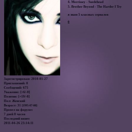
4. Morrissey - Suedehead
5. Brother Beyond - The Harder I Try
я знаю 5 класных сериалов
0
Зарегистрирован
: 2010-01-27
Приглашений:
0
Сообщений:
675
Уважение:
[+6/-0]
Позитив:
[+19/-0]
Пол:
Женский
Возраст:
31
[1995-07-08]
Провел на форуме:
7 дней 8 часов
Последний визит:
2011-04-26 23:14:11