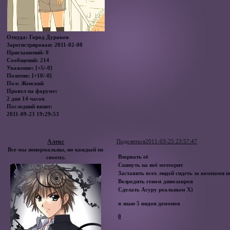
Откуда:
Город Дураков
Зарегистрирован
: 2011-02-08
Приглашений:
0
Сообщений:
214
Уважение:
[+5/-0]
Позитив:
[+10/-0]
Пол:
Женский
Провел на форуме:
2 дня 14 часов
Последний визит:
2011-09-23 19:29:53
Алекс
Поделиться
2011-03-25 23:57:47
Все мы ненормальны, но каждый по
Взорвать её
своему.
Скинуть на неё метеорит
Заставить всех людей сидеть за компами п
Возродить геном динозавров
Сделать Асуру реальным Х)
я знаю 5 видов демонов
0