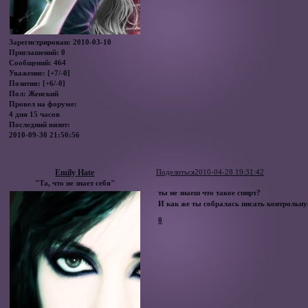
Зарегистрирован
: 2010-03-10
Приглашений:
0
Сообщений:
464
Уважение:
[+7/-0]
Позитив:
[+6/-0]
Пол:
Женский
Провел на форуме:
4 дня 15 часов
Последний визит:
2010-09-30 21:50:56
Emily Hate
Поделиться
2010-04-28 19:31:42
"Та, что не знает себя"
ты не знаеш что такое спирт?
И как же ты собралась писать контрольн
0