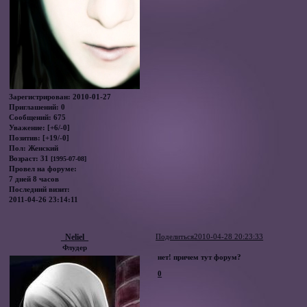
Зарегистрирован
: 2010-01-27
Приглашений:
0
Сообщений:
675
Уважение:
[+6/-0]
Позитив:
[+19/-0]
Пол:
Женский
Возраст:
31
[1995-07-08]
Провел на форуме:
7 дней 8 часов
Последний визит:
2011-04-26 23:14:11
_Neliel_
Поделиться
2010-04-28 20:23:33
Флудер
нет! причем тут форум?
0