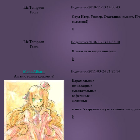
Liz Tompson
Поделиться
2010-11-13 14:56:43
Гость
Соул Итер, Универ, Счастливы вместе, Пч
сказанно!)
0
Liz Tompson
Поделиться
2010-11-13 14:57:10
Гость
Я знаю пять видов конфет...
0
Maka Albarn
Поделиться
2011-03-24 21:23:14
Ангел с одним крылом ©
Карамельные
шоколадные
смоктательные
вафельные
желейные
я знаю 5 струнных музыкальных инструме
0