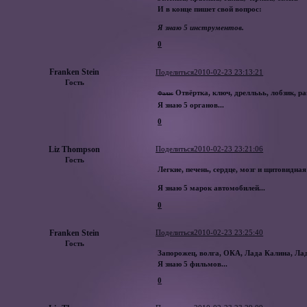
И в конце пишет свой вопрос:
Я знаю 5 инструментов.
0
Franken Stein
Поделиться
2010-02-23 23:13:21
Гость
Отвёртка, ключ, дреллььь, лобзик, 
Фалас
Я знаю 5 органов...
0
Liz Thompson
Поделиться
2010-02-23 23:21:06
Гость
Легкие, печень, сердце, мозг и щитовидная
Я знаю 5 марок автомобилей...
0
Franken Stein
Поделиться
2010-02-23 23:25:40
Гость
Запорожец, волга, ОКА, Лада Калина, Лад
Я знаю 5 фильмов...
0