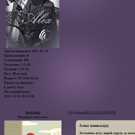
Зарегистрирован
: 2011-01-31
Приглашений:
0
Сообщений:
496
Уважение:
[+5/-0]
Позитив:
[+4/-0]
Пол:
Мужской
Возраст:
30
[1996-03-25]
Провел на форуме:
6 дней 2 часа
Последний визит:
2011-10-11 20:50:30
Беатриса
Поделиться
2011-03-26 00:09:50
Подарите мне смех
Алекс написал(а):
Заставить всех людей сидеть за ком