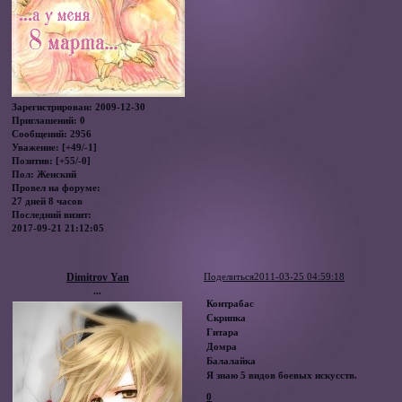
Зарегистрирован
: 2009-12-30
Приглашений:
0
Сообщений:
2956
Уважение:
[+49/-1]
Позитив:
[+55/-0]
Пол:
Женский
Провел на форуме:
27 дней 8 часов
Последний визит:
2017-09-21 21:12:05
Dimitrov Yan
Поделиться
2011-03-25 04:59:18
...
Контрабас
Скрипка
Гитара
Домра
Балалайка
Я знаю 5 видов боевых искусств.
0