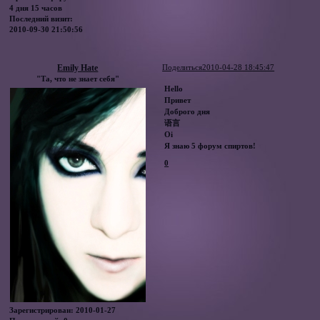
4 дня 15 часов
Последний визит:
2010-09-30 21:50:56
Emily Hate
Поделиться
2010-04-28 18:45:47
"Та, что не знает себя"
Hello
Привет
Доброго дня
语言
Oi
Я знаю 5 форум спиртов!
0
Зарегистрирован
: 2010-01-27