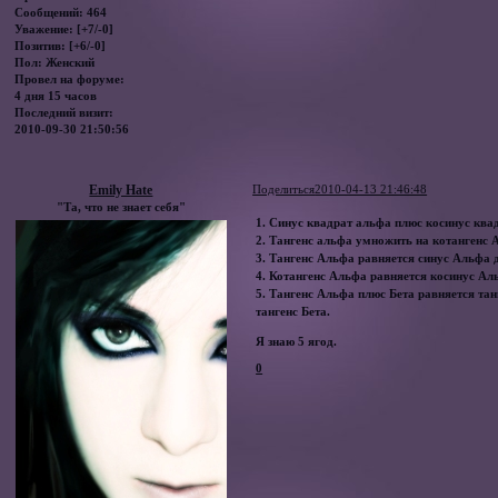
Сообщений:
464
Уважение:
[+7/-0]
Позитив:
[+6/-0]
Пол:
Женский
Провел на форуме:
4 дня 15 часов
Последний визит:
2010-09-30 21:50:56
Emily Hate
Поделиться
2010-04-13 21:46:48
"Та, что не знает себя"
1. Синус квадрат альфа плюс косинус ква
2. Тангенс альфа умножить на котангенс 
3. Тангенс Альфа равняется синус Альфа 
4. Котангенс Альфа равняется косинус Ал
5. Тангенс Альфа плюс Бета равняется та
тангенс Бета.
Я знаю 5 ягод.
0