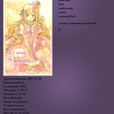
бокс
кикбоксинг
самбо
уличный бой
я знаю 5 римских правителей.
0
Зарегистрирован
: 2009-12-30
Приглашений:
0
Сообщений:
2956
Уважение:
[+49/-1]
Позитив:
[+55/-0]
Пол:
Женский
Провел на форуме:
27 дней 8 часов
Последний визит:
2017-09-21 21:12:05