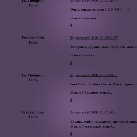
Liz Thompson
Поделиться
2010-02-23 23:29:09
Гость
Очень страшное кино 1-2-3-4-5 ^___^
Я знаю 5 языков...
0
Franken Stein
Поделиться
2010-02-23 23:31:35
Гость
Матерный, суржик, мать-перемать, мой и п
Я знаю 5 аниме...
0
Liz Thompson
Поделиться
2010-02-23 23:49:35
Гость
Soul Eater, Pandora Hearts, Black Lagoon,
Я знаю 5 больших зверей...
0
Franken Stein
Поделиться
2010-02-23 23:59:56
Гость
Суслик, хорёк, тушканчик, кролик, мышк
Я знаю 5 маленьких зверей...
0