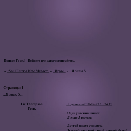
Привет, Гость!
Войдите
или
зарегистрируйтесь
.
»
.:Soul Eater a New Menace:.
»
.:Игры:.
»
...Я знаю 5...
Страница:
1
...Я знаю 5...
Liz Thompson
Поделиться
2010-02-23 15:34:19
Гость
Один участник пишет:
Я знаю 5 цветов.
Другой пишет эти цвета
Зеленый, красный, синий, черный, белый