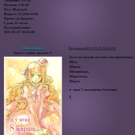
Уважение:
[+3/-0]
Позитив:
[+0/-0]
Пол:
Мужской
Возраст:
31
[1994-10-20]
Провел на форуме:
1 день 14 часов
Последний визит:
2011-05-07 16:56:40
Maka Albarn
Поделиться
2011-03-25 10:16:10
Ангел с одним крылом ©
было не сказано русских или зарубежных, 
Шон,
Шерон,
Шехиризада,
Шаролотта,
Шарль
я знаю 5 знаменитых безумцев
0