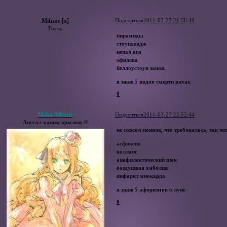
Mifune [x]
Поделиться
2011-03-27 21:56:49
Гость
пирамиды
стоунхендж
непал ага
эфилева
йеллоустоун запов.
я знаю 5 видов смерти вахах
0
Maka Albarn
Поделиться
2011-03-27 22:52:44
Ангел с одним крылом ©
не совсем поняла, что требовалось, так что
асфиксия
коллапс
анафилактический шок
воздушная эмболия
инфаркт миокарда
я знаю 5 афоризмов о луне
0