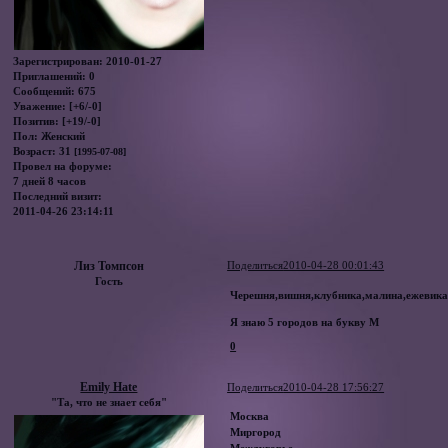
Зарегистрирован
: 2010-01-27
Приглашений:
0
Сообщений:
675
Уважение:
[+6/-0]
Позитив:
[+19/-0]
Пол:
Женский
Возраст:
31
[1995-07-08]
Провел на форуме:
7 дней 8 часов
Последний визит:
2011-04-26 23:14:11
Лиз Томпсон
Поделиться
2010-04-28 00:01:43
Гость
Черешня,вишня,клубника,малина,ежевик
Я знаю 5 городов на букву М
0
Emily Hate
Поделиться
2010-04-28 17:56:27
"Та, что не знает себя"
Москва
Миргород