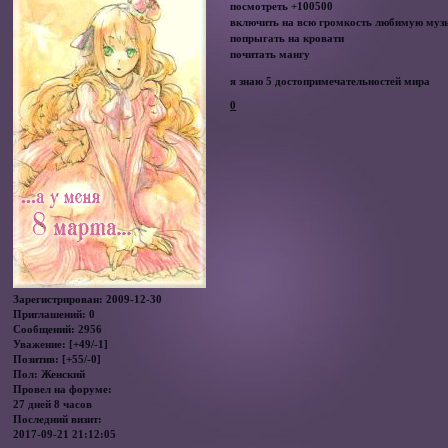
посмотреть +100500
включить на всю громкость любимую муз
попрыгать на кровати
почитать мангу
я знаю 5 достопримечательностей мира
0
Зарегистрирован
: 2009-12-30
Приглашений:
0
Сообщений:
2956
Уважение:
[+49/-1]
Позитив:
[+55/-0]
Пол:
Женский
Провел на форуме:
27 дней 8 часов
Последний визит:
2017-09-21 21:12:05