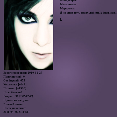
Междугорье
Мелитополь
Мариуполь
Я же знаю пять твоих любимых фильмов...
0
Зарегистрирован
: 2010-01-27
Приглашений:
0
Сообщений:
675
Уважение:
[+6/-0]
Позитив:
[+19/-0]
Пол:
Женский
Возраст:
31
[1995-07-08]
Провел на форуме:
7 дней 8 часов
Последний визит:
2011-04-26 23:14:11