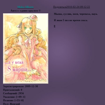
Maka Albarn
Поделиться
2010-02-24 09:12:22
Ангел с одним крылом ©
Мыша, суслик, змея, черепаха, паук.
Я знаю 5 поз во время секса.
0
Зарегистрирован
: 2009-12-30
Приглашений:
0
Сообщений:
2956
Уважение:
[+49/-1]
Позитив:
[+55/-0]
Пол:
Женский