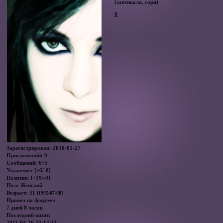
(завтикала, сори)
0
Зарегистрирован
: 2010-01-27
Приглашений:
0
Сообщений:
675
Уважение:
[+6/-0]
Позитив:
[+19/-0]
Пол:
Женский
Возраст:
31
[1995-07-08]
Провел на форуме:
7 дней 8 часов
Последний визит:
2011-04-26 23:14:11