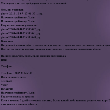
Мы верим в то, что трейдером может стать каждый.
Отзывы учеников
photo_2019-10-07_17-01-37-1.jpg
Навчання трейдингу Львів
Навчання трейдингу Львів
Результаты наших учеников
photo5206445646855383622.jpg
photo5206445646855383621.jpg
photo5206445646855383620.jpg
Внимание
На данный момент офис в вашем городе еще не открыт, но наш специалист может прие
Или же вы можете пройти такой же курс онлайн, с помощью программы Zoom.
Начните получать прибыль на финансовых рынках
Имя
Телефон
Телефон: +380934125348
Или, напишите нам:
Telegram
Viber
Instagram
Навчання трейдингу Львів
Гарантия возврата средств
Если в течение 3 дней с момента оплаты, Вы по какой-либо причине решите, что курс 
вам деньги в полном объеме.