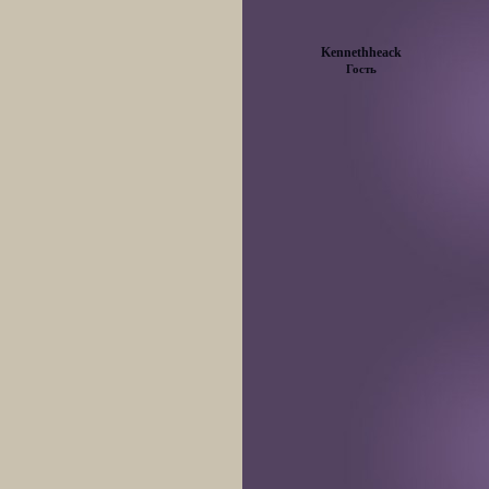
Kennethheack
Гость