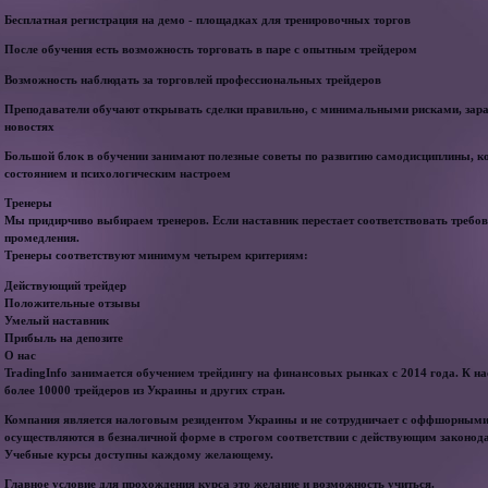
Бесплатная регистрация на демо - площадках для тренировочных торгов
После обучения есть возможность торговать в паре с опытным трейдером
Возможность наблюдать за торговлей профессиональных трейдеров
Преподаватели обучают открывать сделки правильно, с минимальными рисками, зара
новостях
Большой блок в обучении занимают полезные советы по развитию самодисциплины, 
состоянием и психологическим настроем
Тренеры
Мы придирчиво выбираем тренеров. Если наставник перестает соответствовать требо
промедления.
Тренеры соответствуют минимум четырем критериям:
Действующий трейдер
Положительные отзывы
Умелый наставник
Прибыль на депозите
О нас
TradingInfo занимается обучением трейдингу на финансовых рынках с 2014 года. К 
более 10000 трейдеров из Украины и других стран.
Компания является налоговым резидентом Украины и не сотрудничает с оффшорными
осуществляются в безналичной форме в строгом соответствии с действующим законод
Учебные курсы доступны каждому желающему.
Главное условие для прохождения курса это желание и возможность учиться.