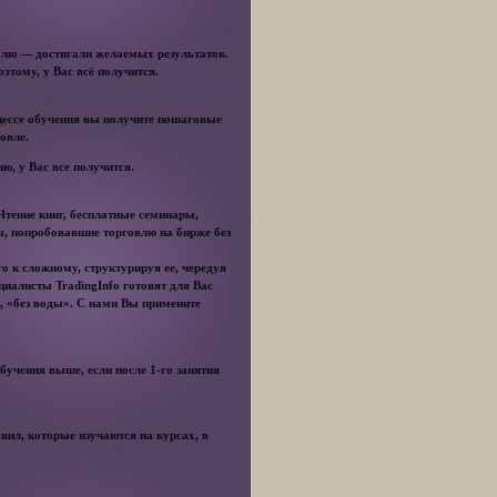
нулю — достигали желаемых результатов.
этому, у Вас всё получится.
цессе обучения вы получите пошаговые
овле.
ию, у Вас все получится.
Чтение книг, бесплатные семинары,
ы, попробовавшие торговлю на бирже без
 к сложному, структурируя ее, чередуя
циалисты TradingInfo готовят для Вас
, «без воды». С нами Вы примените
бучения выше, если после 1-го занятия
ил, которые изучаются на курсах, в