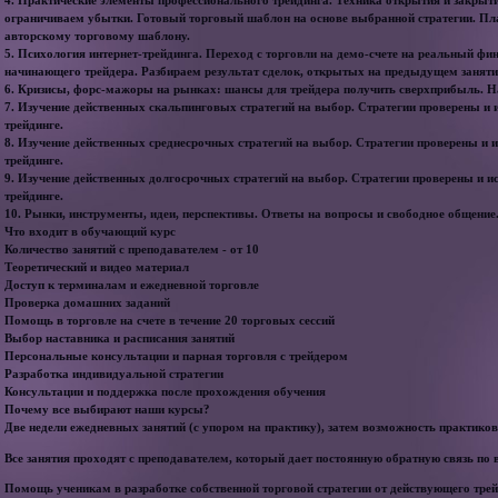
4. Практические элементы профессионального трейдинга. Техника открытия и закрыт
ограничиваем убытки. Готовый торговый шаблон на основе выбранной стратегии. Пл
авторскому торговому шаблону.
5. Психология интернет-трейдинга. Переход с торговли на демо-счете на реальный ф
начинающего трейдера. Разбираем результат сделок, открытых на предыдущем занят
6. Кризисы, форс-мажоры на рынках: шансы для трейдера получить сверхприбыль. 
7. Изучение действенных скальпинговых стратегий на выбор. Стратегии проверены и 
трейдинге.
8. Изучение действенных среднесрочных стратегий на выбор. Стратегии проверены и 
трейдинге.
9. Изучение действенных долгосрочных стратегий на выбор. Стратегии проверены и и
трейдинге.
10. Рынки, инструменты, идеи, перспективы. Ответы на вопросы и свободное общение.
Что входит в обучающий курс
Количество занятий с преподавателем - от 10
Теоретический и видео материал
Доступ к терминалам и ежедневной торговле
Проверка домашних заданий
Помощь в торговле на счете в течение 20 торговых сессий
Выбор наставника и расписания занятий
Персональные консультации и парная торговля с трейдером
Разработка индивидуальной стратегии
Консультации и поддержка после прохождения обучения
Почему все выбирают наши курсы?
Две недели ежедневных занятий (с упором на практику), затем возможность практико
Все занятия проходят с преподавателем, который дает постоянную обратную связь по
Помощь ученикам в разработке собственной торговой стратегии от действующего тре