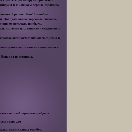
ия сделок. Прогнозируем прибыль и
анируем и заключаем первые сделки по
инансовый рынок. Топ-10 ошибок
ии. Находим новые торговые сигналы.
Начинаем получать прибыль.
используются наставниками ежедневно в
используются наставниками ежедневно в
спользуются наставниками ежедневно в
 Бонус от наставника.
ваться под наблюдением трейдера
 всем вопросам
йдера, анализ ваших ошибок