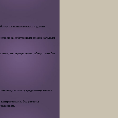
ботку на экономических и других
контролю за собственным эмоциональным
ваниям, мы прекращаем работу с ним без
настоящему моменту среди выпускников
 контрагентами. Все расчеты
ательством.