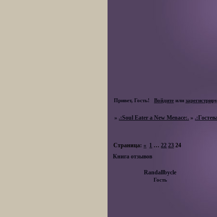
Привет, Гость!
Войдите
или
зарегистрир
»
.:Soul Eater a New Menace:.
»
.:Гостев
Страница:
«
1
…
22
23
24
Книга отзывов
Randallbycle
Гость