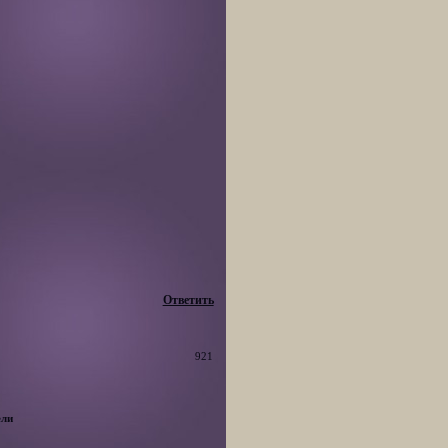
Ответить
921
ели