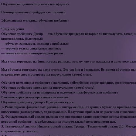
Обучение на лучших торговых платформах
Помощь опытного трейдера - наставника
Эффективная методика обучения трейдингу
Чему мы учим
Обучение трейдингу Днепр — это обучение трейдеров которые хотят получать доход 
криптовалюта, фьючерсы):
— обучаем закрывать позиции с прибылью;
— торгуем только ликвидные активы;
— точно считаем и контролируем риски.
Мы учим торговать на финансовых рынках, потому что они надежны и дают возможно
Мы обучаем торговать на демо счетах. Это удобно и безопасно. Во время обучения вы
оттачиваете свое мастерство на виртуальном (демо) счете.
Обучаем всем видам трейдинга (скальпинг, дейтрейдинг, свинг трейдинг, среднесрочн
Обучение трейдингу проходит на виртуальном (демо) счете)
Обучаем трейдингу на популярных и надежных платформах для трейдинга
В основе курса лежат практические занятия
Обучение трейдингу Днепр - Программа курса
1. Разнообразие финансовых рынков и инструментов: от ценных бумаг до криптовалют
инвестиции, долгосрочные, хеджирование. Получение прибыли на росте или снижении 
2. Фундаментальный анализ рынков для прогнозирования изменения цен на финансо
новостной трейдинг - зарабатываем на экстремальной волатильности цен.
3. Технический анализ. Индикаторный анализ. Тренды. Технический анализ 2.0. Мето
современных условиях.