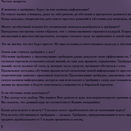
Частые вопросы
Я новичок в трейдинге, будет ли мне понятна информация?
По опыту наших учеников, даже те, чей уровень до обучения в программе равнялся 
Наша команда специалистов даёт много простых решений в обучении для новичков, по
Может ли обычный человек без технических навыков разобраться в трейдинге?
Программа построена таким образом, что с этими знаниями справится каждый. В про
инструкции и простые инструменты, которые сможете сразу же применить в своей торг
Это не значит, что все будет просто. Но при желании и ответственном подходе к обучен
Зачем мне учиться трейдингу у вас?
Обучение трейдингу у практикующих трейдеров давно доказало свою эффективность. 
тестовая торговля оставляют капли знаний, но они, как правило, отрывочны. Трейдер
знаний, часто жалеют об этом, и, потеряв часть средств, начинают обучаться с азов.
Правильная методика обучения предполагает изложение новой информации от простого
теоретические занятия с практикой торговли. Практикующие трейдеры, аналитики, спе
самую важную информацию, которую они используют в трейдинге сами, как говорится
знания на практике и будете чувствовать уверенность в биржевой торговле.
Если обучение меня разочарует?
У Вас всегда есть выбор. Мы вернем Вам деньги за курс или порекомендуем уровень о
Вы скажете, что данный курс не соответствует Вашим ожиданиям.
Какие результаты я получу? Сколько смогу зарабатывать после окончания курса?
Результаты обучившихся трейдеров — разные. Трейдеры, придерживающиеся всех прав
среднем зарабатывают от 5 и выше процентов в месяц.
0