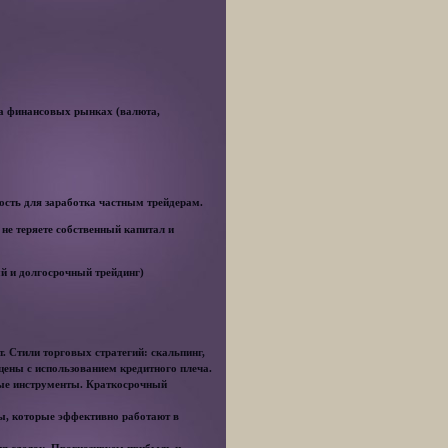
на финансовых рынках (валюта,
сть для заработка частным трейдерам.
 не теряете собственный капитал и
ый и долгосрочный трейдинг)
. Стили торговых стратегий: скальпинг,
цены с использованием кредитного плеча.
вые инструменты. Краткосрочный
ды, которые эффективно работают в