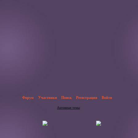
Форум
Участники
Поиск
Регистрация
Войти
Активные темы