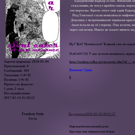
Хакурейский Барьер ослаб. Японские ш
сожалению, не могут пройти сквозь порта
эти порталы. Кроме этого ещё один барьер
Над Генсокьё стали появляться мифичес
Девушка с потрепанными черными крылья
ёкаи встали на её сторону. Она кстати,
через эти ветви. Никто не может ничего 
Ну? Всё? Начитался? Кликай уже по картин
ОлОлО!!!11 У нас кстати появилась перв
Зарегистрирован
: 2010-01-04
http://touhou.rolka.su/viewtopic.php?id … 
Приглашений:
0
Взаимно! Грин.
Сообщений:
304
Уважение:
[+0/-0]
0
Позитив:
[+0/-0]
Провел на форуме:
1 день 2 часа
Последний визит:
2017-02-14 11:58:22
Franken Stein
Поделиться
2010-02-20 00:02:37
Гость
Мир подобен шахматной доске.
Идет игра меж черным и меж белым.