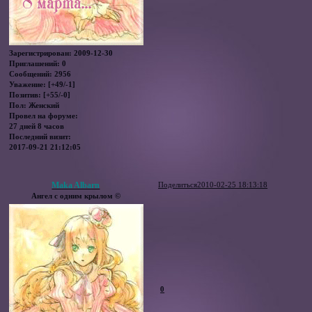
Зарегистрирован
: 2009-12-30
Приглашений:
0
Сообщений:
2956
Уважение:
[+49/-1]
Позитив:
[+55/-0]
Пол:
Женский
Провел на форуме:
27 дней 8 часов
Последний визит:
2017-09-21 21:12:05
Maka Albarn
Поделиться
2010-02-25 18:13:18
Ангел с одним крылом ©
0