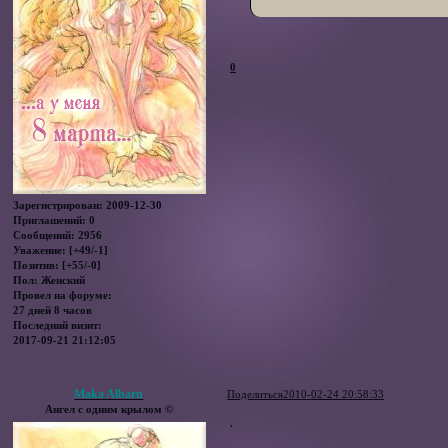
0
Зарегистрирован
: 2009-12-30
Приглашений:
0
Сообщений:
2956
Уважение:
[+49/-1]
Позитив:
[+55/-0]
Пол:
Женский
Провел на форуме:
27 дней 8 часов
Последний визит:
2017-09-21 21:12:05
Maka Albarn
Поделиться
2010-02-24 20:58:33
Ангел с одним крылом ©
.