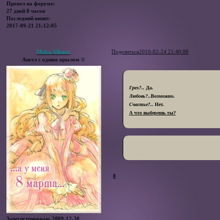
Провел на форуме:
27 дней 8 часов
Последний визит:
2017-09-21 21:12:05
Maka Albarn
Поделиться
2010-02-24 21:40:08
Ангел с одним крылом ©
Грех?
.. Да.
Любовь?
..Возможно.
Счастье?
.. Нет.
А что выберешь ты?
0
Зарегистрирован
: 2009-12-30