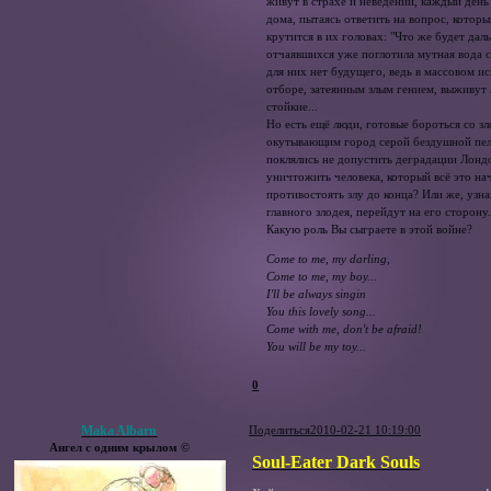
живут в страхе и неведении, каждый день
дома, пытаясь ответить на вопрос, котор
крутится в их головах: "Что же будет дал
отчаявшихся уже поглотила мутная вода 
для них нет будущего, ведь в массовом и
отборе, затеянным злым гением, выживут
стойкие...
Но есть ещё люди, готовые бороться со з
окутывающим город серой бездушной пе
поклялись не допустить деградации Лонд
уничтожить человека, который всё это на
противостоять злу до конца? Или же, узн
главного злодея, перейдут на его сторону.
Какую роль Вы сыграете в этой войне?
Come to me, my darling,
Come to me, my boy...
I'll be always singin
You this lovely song...
Come with me, don't be afraid!
You will be my toy...
0
Maka Albarn
Поделиться
2010-02-21 10:19:00
Ангел с одним крылом ©
Soul-Eater Dark Souls