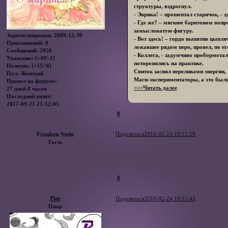
структуры, вздрогнул.
- Эврика! – прошептал старичок, - 
- Где же? – мягким баритоном вопро
замысловатую фигуру.
Зарегистрирован
: 2009-12-30
- Вот здесь! – гордо выпятив цыпля
Приглашений:
0
лежавшее рядом перо, провел, по е
Сообщений:
2956
- Коллега, - задумчиво пробормота
Уважение:
[+49/-1]
поторопились на практике.
Позитив:
[+55/-0]
Свиток засиял переливами энергии,
Пол:
Женский
Маги-экспериментаторы, а это были
Провел на форуме:
>>>Читать далее
27 дней 8 часов
Последний визит:
2017-09-21 21:12:05
0
Franken Stein
Поделиться
2010-02-24 19:12:59
Гость
0
Piar
Поделиться
2010-02-24 19:15:45
Пиар