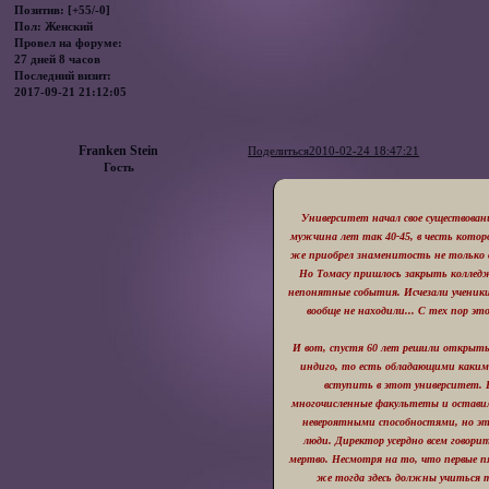
Позитив:
[+55/-0]
Пол:
Женский
Провел на форуме:
27 дней 8 часов
Последний визит:
2017-09-21 21:12:05
Franken Stein
Поделиться
2010-02-24 18:47:21
Гость
Университет начал свое существован
мужчина лет так 40-45, в честь котор
же приобрел знаменитость не только в
Но Томасу пришлось закрыть колледж 
непонятные события. Исчезали ученики
вообще не находили... С тех пор э
И вот, спустя 60 лет решили открыть
индиго, то есть обладающими каки
вступить в этот университет. Е
многочисленные факультеты и остави
невероятными способностями, но эт
люди. Директор усердно всем говорит
мертво. Несмотря на то, что первые пя
же тогда здесь должны учиться 