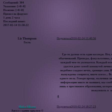
Сообщений:
304
Уважение:
[+0/-0]
Позитив:
[+0/-0]
Провел на форуме:
1 день 2 часа
Последний визит:
2017-02-14 11:58:22
Liz Thompson
Поделиться
2010-02-24 11:40:56
Гость
Где-то далеко есть один колледж. Нет, 
обычненький. Преподы, факультативы, уч
каждый чем-то увлекается. Каждый особ
удастся даже самой замкнутой личнос
подобное сладкое нечто, греющее уши. И в
вынуждены смирится, иначе плохо... В
одного пола. Говоря проще, мальчики л
информацию никто не напишет, мы сообщ
лишь о престижном образовании, которое 
пожаловать в з
0
Maka Albarn
Поделиться
2010-02-24 18:27:23
Ангел с одним крылом ©