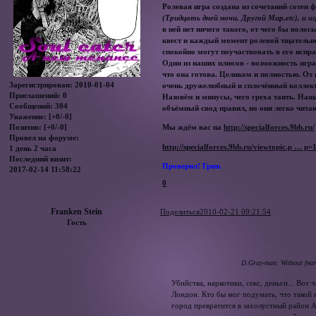
Ролевая игра создана из сочетаний сотен
(Тридцать дней ночи, Другой Мир,etc), и и
в ней нет ничего такого, от чего бы воло
квест и каждый момент ролевой тщательно
спокойно могут поучаствовать в его испр
Один из наших плюсов - возможность играт
что она готова. Целиком и полностью. От 
Зарегистрирован
: 2010-01-04
очень дружелюбный и сплочённый коллек
Приглашений:
0
Назовём и минусы, чего греха таить. Наш
Сообщений:
304
объёмный свод правил, но они легко читаю
Уважение:
[+0/-0]
Позитив:
[+0/-0]
Мы ждём вас на
http://specialforces.9bb.ru/
Провел на форуме:
http://specialforces.9bb.ru/viewtopic.p … p
1 день 2 часа
Последний визит:
Проверил! Грин.
2017-02-14 11:58:22
0
Franken Stein
Поделиться
2010-02-21 09:21:54
Гость
D.Gray-man: Without fear
Убийства, наркотики, секс, деньги... Вот
Лондон. Кто бы мог подумать, что такой
город превратится в захолустный район