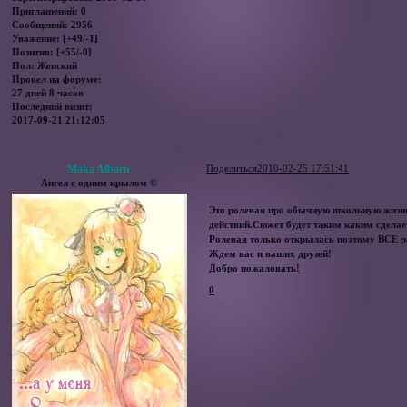
Приглашений:
0
Сообщений:
2956
Уважение:
[+49/-1]
Позитив:
[+55/-0]
Пол:
Женский
Провел на форуме:
27 дней 8 часов
Последний визит:
2017-09-21 21:12:05
Maka Albarn
Поделиться
2010-02-25 17:51:41
Ангел с одним крылом ©
Это ролевая про обычную школьную жизнь
действий.Сюжет будет таким каким сделае
Ролевая только открылась поэтому ВСЕ р
Ждем вас и ваших друзей!
Добро пожаловать!
0