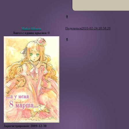
0
Maka Albarn
Поделиться
2010-02-24 18:58:20
Ангел с одним крылом ©
0
Зарегистрирован
: 2009-12-30