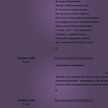
Но далек сей партии итог –
Фигуры в ней расставлены умело.
И сложно все по новому начать,
Ведь ни одно столетие за порогом.
Вот только сатане по нраву белыми играть,
и не завидна роль быть черной пешкой бога...
Порою кажется бессмысленной игра.
«А судьи – кто?» - в нее играют двое,
А третьему - и рядом не стоять.
И каждый ход продуман сатаною,
Вот только знает бог вперед его ходы...
0
Franken Stein
Поделиться
2010-02-20 08:58:40
Гость
Картинка кликаберна
Г
Хочешь хоть ненадолго уйти из этого прог
взаимоотношений с напарником, где нельзя
опасностей и неожиданностей ждет именно
0
Franken Stein
Поделиться
2010-02-20 09:09:55
Гость