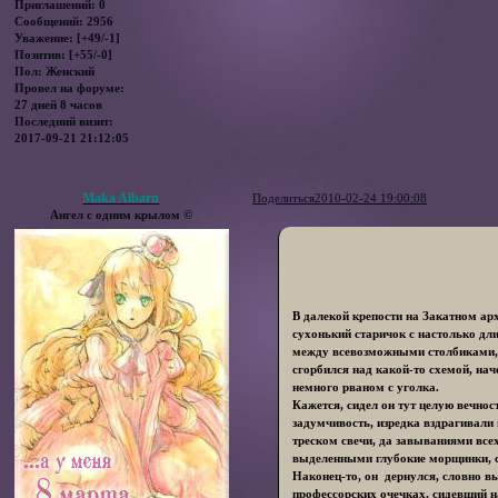
Приглашений:
0
Сообщений:
2956
Уважение:
[+49/-1]
Позитив:
[+55/-0]
Пол:
Женский
Провел на форуме:
27 дней 8 часов
Последний визит:
2017-09-21 21:12:05
Maka Albarn
Поделиться
2010-02-24 19:00:08
Ангел с одним крылом ©
В далекой крепости на Закатном ар
сухонький старичок с настолько дли
между всевозможными столбиками, 
сгорбился над какой-то схемой, нач
немного рваном с уголка.
Кажется, сидел он тут целую вечно
задумчивость, изредка вздрагивали
треском свечи, да завываниями все
выделенными глубокие морщинки, 
Наконец-то, он дернулся, словно вы
профессорских очечках, сидевший н