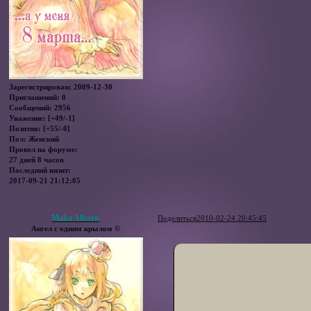
Зарегистрирован
: 2009-12-30
Приглашений:
0
Сообщений:
2956
Уважение:
[+49/-1]
Позитив:
[+55/-0]
Пол:
Женский
Провел на форуме:
27 дней 8 часов
Последний визит:
2017-09-21 21:12:05
Maka Albarn
Поделиться
2010-02-24 20:45:45
Ангел с одним крылом ©