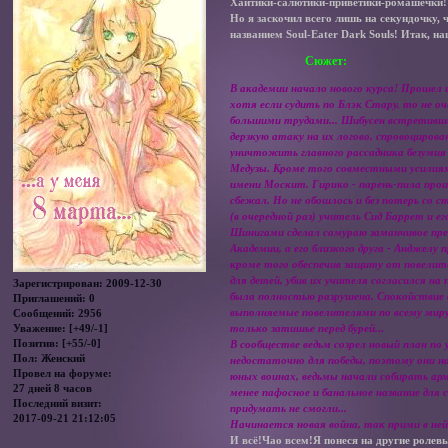
Хайтики-салютики-приветики-ромашечки!
Но я заскочил всего лишь на секундочку, 
названием Soul-Eater Dark Souls! Итак, н
Сюжет:
В академии начало нового курса! Прошел 
хотя если судить по Блэк Стару, то не о
большими трудами... Шибусен встретивши
дерзкую атаку на их логово, спровоциров
уничтожить главного рассадника безумия 
Медузы. Кроме того совместными усилиям
имени Москит. Гирико - парень-пила прои
сбежал. Но не обошлось и без потерь со 
(в очередной раз) учитель Сид Баррет и ег
Шинигами сделал самураю заманчивое пре
Академии, а его близкого друга - Анджелу
кроме того обеспечив защиту от повелите
для детей, убив их учителя согласился н
Зарегистрирован
: 2009-12-30
была полностью разрушена. Спокойствие 
Приглашений:
0
выполняемые повелителями по всему миру 
Сообщений:
2956
Уважение:
[+49/-1]
только затишье перед бурей...
Позитив:
[+55/-0]
В сообществе ведьм созрел новый план по
Пол:
Женский
недостаточно для победы, поэтому они на
Провел на форуме:
юных воинах, ведьмы начали собирать ар
27 дней 8 часов
менее пафосное и банальное название для
Последний визит:
придумать не смогли...
2017-09-21 21:12:05
Начинается новая война, так прими в ней
И всё!Чао всем!Я понеся на другие ролев