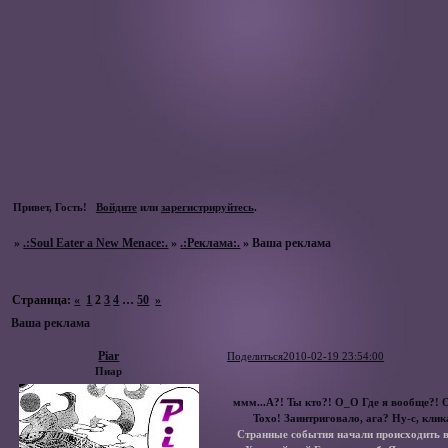
Привет, Гость!
Войдите
или
зарегистрируйтесь
.
»
.:Soul Eater a New Menace:.
»
.:Реклама:.
»
Ваша реклама
Страница:
«
1
2
3
4
…
50
»
Ваша реклама
Piar
Поделиться
2010-02-19 23:54:00
Пиар
ммм...А?! Ты кто?! О_О Где я вообще?! 
Тохо! Заинтриговало, ага? Ну-с, клик
Странные события начали происходить в 