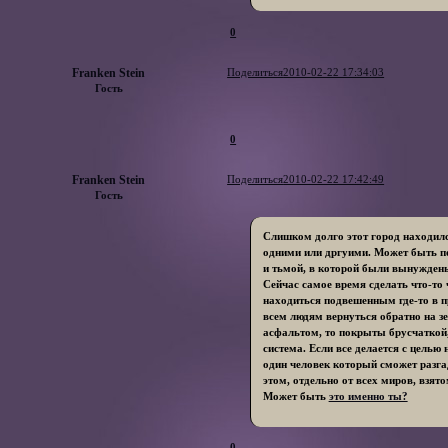
0
Franken Stein
Поделиться
2010-02-22 17:34:03
Гость
0
Franken Stein
Поделиться
2010-02-22 17:42:49
Гость
Слишком долго этот город находи
одними или дргуими. Может быть по
и тьмой, в которой были вынужден
Сейчас самое время сделать что-то 
находиться подвешенным где-то в пр
всем людям вернуться обратно на з
асфальтом, то покрыты брусчаткой,
система. Если все делается с цель
один человек который сможет разга
этом, отдельно от всех миров, взято
Может быть
это именно ты?
0