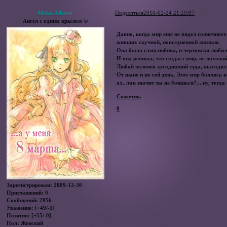
Maka Albarn
Поделиться
2010-02-24 21:29:07
Ангел с одним крылом ©
Давно, когда мир ещё не видел солнечног
живших скучной, повседневной жизнью.
Она была самолюбива, и чертовски любила 
И она решила, что создаст мир, не похожи
Любой человек заходивший туда, выходил н
От ныне и по сей день, Этот мир боялись 
ах...так значит ты не боишься?....ну, тогд
Сюжетик.
0
Зарегистрирован
: 2009-12-30
Приглашений:
0
Сообщений:
2956
Уважение:
[+49/-1]
Позитив:
[+55/-0]
Пол:
Женский