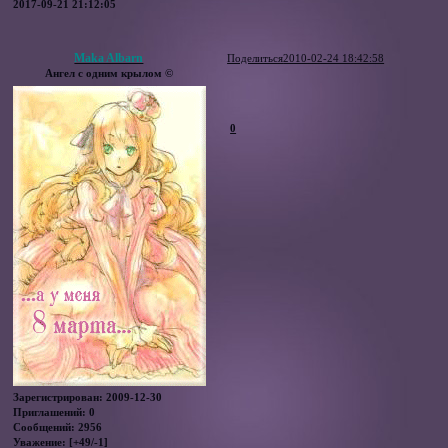
2017-09-21 21:12:05
Maka Albarn
Поделиться
2010-02-24 18:42:58
Ангел с одним крылом ©
0
Зарегистрирован
: 2009-12-30
Приглашений:
0
Сообщений:
2956
Уважение:
[+49/-1]