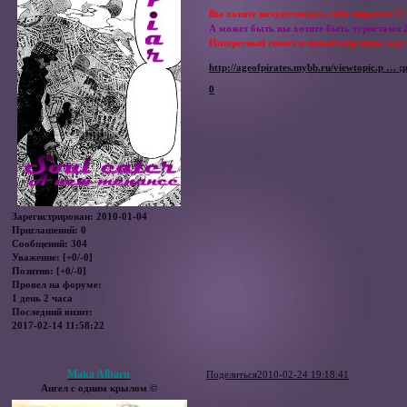
Вы хотите почувствовать себя пиратом 17
А может быть вы хотите быть туристами 2
Интересный сюжет и новый мир игры ждут
http://ageofpirates.mybb.ru/viewtopic.p … 
0
Зарегистрирован
: 2010-01-04
Приглашений:
0
Сообщений:
304
Уважение:
[+0/-0]
Позитив:
[+0/-0]
Провел на форуме:
1 день 2 часа
Последний визит:
2017-02-14 11:58:22
Maka Albarn
Поделиться
2010-02-24 19:18:41
Ангел с одним крылом ©