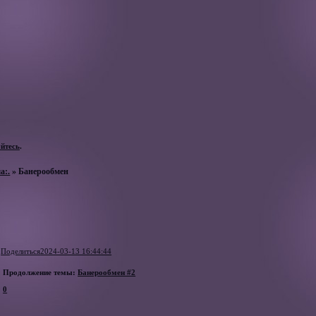
уйтесь
.
а:.
»
Банерообмен
Поделиться
2024-03-13 16:44:44
Продолжение темы:
Банерообмен #2
0