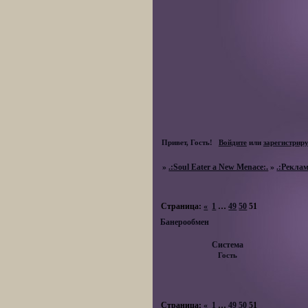
Привет, Гость!
Войдите
или
зарегистрир
»
.:Soul Eater a New Menace:.
»
.:Реклам
Страница:
«
1
…
49
50
51
Банерообмен
Система
Гость
Страница:
«
1
…
49
50
51