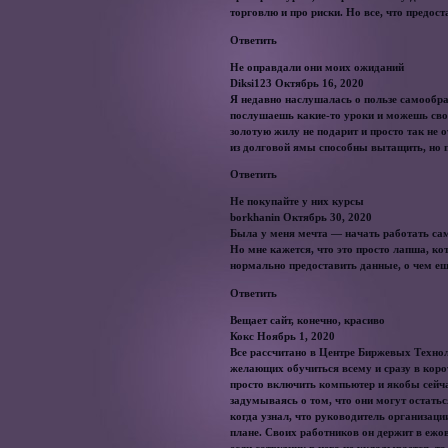
торговлю и про риски. Но все, что предост
Ответить
Не оправдали они моих ожиданий
Diksi123 Октябрь 16, 2020
Я недавно наслушалась о пользе самообра
послушаешь какие-то уроки и можешь свобо
золотую жилу не подарит и просто так не о
из долговой ямы способны вытащить, но п
Ответить
Не покупайте у них курсы
borkhanin Октябрь 30, 2020
Была у меня мечта — начать работать сам
Но мне кажется, что это просто лапша, ко
нормально предоставить данные, о чем ещ
Ответить
Вещает сайт, конечно, красиво
Кокс Ноябрь 1, 2020
Все рассчитано в Центре Биржевых Технол
желающих обучиться всему и сразу в коро
просто включить компьютер и якобы сейча
задумываясь о том, что они могут остаться
когда узнал, что руководитель организаци
плане. Своих работников он держит в ежо
если сотрудник в него не укладывается, т