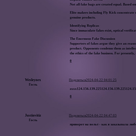
Not all fake bags are created equal. Based on t
Elite makers including Fly Kick concentrate 
genuine products.
Identifying Replicas
Since immaculate fakes exist, optical verific
The Enormous Fake Discussion
Supporters of fakes argue they give an reaso
product. Opponents condemn them as intellect
the ethics of the fake business. For presentl
0
Wesleynex
Поделиться
2024-04-22 04:01:25
Гость
zxxx124.156.139.225124.156.139.225124.15
0
Justinvitiz
Поделиться
2024-04-22 04:47:03
Гость
приворот на вольт - как я заказывала л