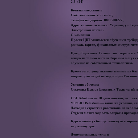
2.3 (24)
Контактные данные
Сайт компании: cbt.center;
Телефон поддержки: 0800500222;
Адрес головного офиса: Украина, ул. Гер
Электронная почта: .
О компании
Проект ЦБТ занимается обучением трейдер
рынков, торгов, финансовых инструментов
Центр Биржевых Технологий открылся в 20
теперь не только жители Украины могут ст
обучение по собственным технологиям.
Кроме того, центр активно занимается бл
защите прав людей на территории Восточн
Условия обучения
Студенты Центра Биржевых Технологий м
CBT Belastium — 10 дней занятий, готова
VIP CBT Belastium — такие же условия, как
Доходная стратегия рассчитана на небол
Студент может задавать вопросы преподав
Курсы помогут быстро вникнуть в торгов
на разницу цен.
Дополнительные услуги