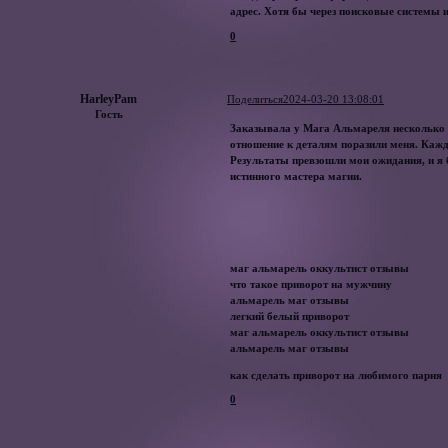
адрес. Хотя бы через поисковые системы и
0
HarleyPam
Поделиться
2024-03-20 13:08:01
Гость
Заказывала у Мага Альмареля несколько 
отношение к деталям поразили меня. Каж
Результаты превзошли мои ожидания, и я 
истинного мастера магии.
маг альмарель оккультист отзывы
что такое приворот на мужчину
альмарель маг отзывы
легкий белый приворот
маг альмарель оккультист отзывы
альмарель маг отзывы
как сделать приворот на любимого парня
0