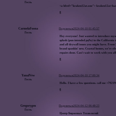
Гость
<a hfref="kraken12at.one"> kraken12at бы
0
CarmelaFoona
Поделиться
2024-04-10 01:45:57
Гость
Hey everyone! Just wanted to introduce mysel
splash (pun intended рџ‰) in the California
and all drywall issues you might have. From 
brand spankin' new. Coastal homes, we're ob
repairs done. Can't wait to work with you 
0
YanalVew
Поделиться
2024-04-10 17:00:34
Гость
Hello. I have a few questions. call me +792
0
Gregorygen
Поделиться
2024-04-12 06:48:23
Гость
Центр Биржевых Технологий