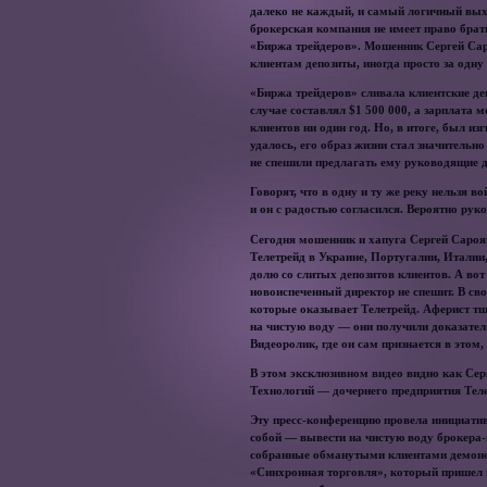
далеко не каждый, и самый логичный выхо
брокерская компания не имеет право брат
«Биржа трейдеров». Мошенник Сергей Сар
клиентам депозиты, иногда просто за одну
«Биржа трейдеров» сливала клиентские де
случае составлял $1 500 000, а зарплата
клиентов ни один год. Но, в итоге, был и
удалось, его образ жизни стал значительн
не спешили предлагать ему руководящие д
Говорят, что в одну и ту же реку нельзя в
и он с радостью согласился. Вероятно ру
Сегодня мошенник и хапуга Сергей Сароян
Телетрейд в Украине, Португалии, Италии,
долю со слитых депозитов клиентов. А во
новоиспеченный директор не спешит. В св
которые оказывает Телетрейд. Аферист т
на чистую воду — они получили доказатель
Видеоролик, где он сам признается в этом
В этом эксклюзивном видео видно как Се
Технологий — дочернего предприятия Теле
Эту пресс-конференцию провела инициатив
собой — вывести на чистую воду брокера-
собранные обманутыми клиентами демонстр
«Синхронная торговля», который пришел н