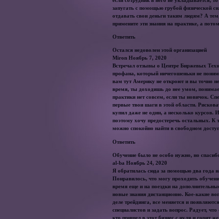
запугать с помощью грубой физической сил
отдавать свои деньги таким людям? А тем,
примените эти знания на практике, а пото
Ответить
Остался недоволен этой организацией
Miron Ноябрь 7, 2020
Встречал отзывы о Центре Биржевых Техно
профана, который ничегошеньки не понима
вам тут Америку не откроют и вы точно не
время, ты доходишь до нее умом, понимае
практики нет совсем, если ты новичок. Сп
первые твои шаги в этой области. Рискова
купил даже не один, а несколько курсов. 
поэтому хочу предостеречь остальных. К 
можно спокойно найти в свободном доступ
Ответить
Обучение было не особо нужно, но спасибо
al-ba Ноябрь 24, 2020
Я обратилась сюда за помощью два года на
Понравилось, что могу проходить обучени
время еще и на поездки на дополнительны
новые знания дистанционно. Кое-какие во
деле трейдинга, все меняется и появляютс
специалистов и задать вопрос. Радует, что
кто пришел в этот бизнес с нуля и горит ж