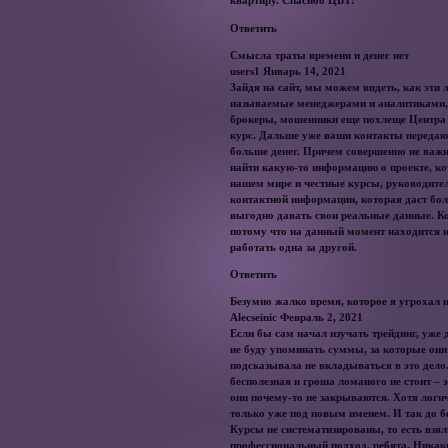
квартиру. Спасибо ЦБТ!
Ответить
Смысла траты времени и денег нет
users1 Январь 14, 2021
Зайдя на сайт, мы можем видеть, как эти
называемые менеджерами и аналитиками, н
брокеры, мошенники еще похлеще Центра 
курс. Дальше уже ваши контакты передаю
больше денег. Причем совершенно не важно
найти какую-то информацию о проекте, кот
нашем мире и честные курсы, руководител
контактной информации, которая даст боле
выгодно давать свои реальные данные. Кое
потому что на данный момент находится н
работать одна за другой.
Ответить
Безумно жалко время, которое я угрохал н
Alecseinic Февраль 2, 2021
Если бы сам начал изучать трейдинг, уже 
не буду упоминать суммы, за которые они
подсказывала не вкладываться в это дело
бесполезная и гроша ломаного не стоит – э
они почему-то не закрываются. Хотя логич
только уже под новым именем. И так до бе
Курсы не систематизированы, то есть взя
профессиональный подход, ребята. Никаки