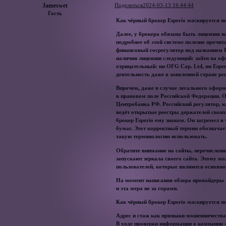
Jameswet
Поделиться
2024-03-13 16:44:44
Гость
Как чёрный брокер Esperio маскируется п
Далее, у брокера обязана быть лицензия 
подробнее об этой системе полезно прочи
финансовый госрегулятор под названием Fi
наличия лицензии следующий: зайти на оф
отрицательный: ни OFG Cap. Ltd, ни Espe
деятельность даже в заявленной стране ре
Впрочем, даже в случае легального оформ
в правовом поле Российской Федерации. О
Центробанка РФ. Российский регулятор, ка
ведёт открытые реестры держателей своих
брокер Esperio ему знаком. Он загремел 
бумаг. Этот корректный термин обозначае
такую терминологию использовать.
Обратите внимание на сайты, перечисленн
запускают зеркала своего сайта. Этому м
пользователей, которые являются основно
На момент написания обзора провайдеры Р
и эта мера не за горами.
Как чёрный брокер Esperio маскируется п
Адрес и стаж как признаки мошенничества
В ходе проверки информации о компании «