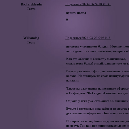
Richarddeada
Поделиться
2024-03-24 18:49:35
Гость
купить цветы
0
Williamlog
Поделиться
2024-03-29 04:31:18
Гость
является участником банды . Именно помо
часть денег от клиентов-лохов, которых 
Как это обычно и бывает у мошенников, —
скрывается безработный, раньше уже мо
Вместо реального фото, на вывешено сген
волхва. Настоящую же свою испитую,физио
накажут.
Также на размещены написанные аферистом
– 15 февраля 2024 года. И именно эти дв
Однако у него уже есть опыт в мошенниче
Будьте бдительны: и на сайте и на други
деятельности аферисты. Они знают, как во
И шарлатан и подобные ему, постоянно да
помогут. Так как все приписываемые им 