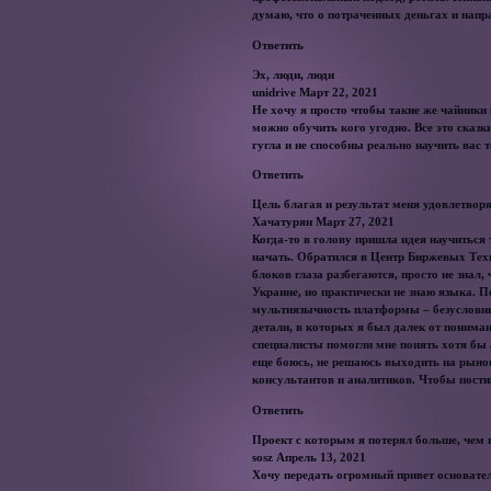
думаю, что о потраченных деньгах и напр
Ответить
Эх, люди, люди
unidrive Март 22, 2021
Не хочу я просто чтобы такие же чайники к
можно обучить кого угодно. Все это сказ
гугла и не способны реально научить вас т
Ответить
Цель благая и результат меня удовлетвор
Хачатурян Март 27, 2021
Когда-то в голову пришла идея научиться 
начать. Обратился в Центр Биржевых Техн
блоков глаза разбегаются, просто не знал, 
Украине, но практически не знаю языка. П
мультиязычность платформы – безусловны
детали, в которых я был далек от пониман
специалисты помогли мне понять хотя бы а
еще боюсь, не решаюсь выходить на рынок
консультантов и аналитиков. Чтобы пости
Ответить
Проект с которым я потерял больше, чем 
sosz Апрель 13, 2021
Хочу передать огромный привет основател