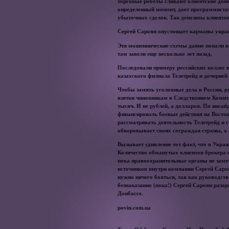
торговые роботы сливают клиентские депоз
определенный момент, дает программиста
убыточных сделок. Так депозиты клиентов
Сергей Сароян опустошает карманы укра
Эти мошеннические схемы давно попали в 
там завели еще несколько лет назад.
Последовали примеру российских коллег и 
казахского филиала Телетрейд и дочерней к
Чтобы замять уголовные дела в России, 
взятки чиновникам в Следственном Комите
тысяч. И не рублей, а долларов. По инса
финансировать боевые действия на Восто
рассматривать деятельность Телетрейд и с
обворовывает своих сограждан страны, а
Вызывает удивление тот факт, что в Украи
Количество обманутых клиентов брокера
пока правоохранительные органы не замеч
источников внутри компании Сергей Саро
нужно ничего бояться, так как руководств
безнаказанно (пока!) Сергей Сароян разо
Донбассе.
povin.com.ua