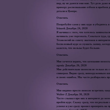
пор, ну не даются они мне. Тут дело даже н
примеру распознавание отбоев и пробоев д
детали в Центре.
Ответить
Попробуйте сами у них курс и убедитесь в
Irinaok Декабрь 24, 2020
Я начинал с того, что хотелось заниматьс
начинать уже торговать. Соваться туда, 
Технологий по совету знатоков в интернет
бесполезный курс и слушать лапшу, котор
кажется, что пользы будет больше.
Ответить
Мне хочется верить, что компания помог
ageniy Декабрь 26, 2020
Мне действительно помогли не только их 
спикеров. Видно сразу, невооруженным вз
и своих ошибок. Мы часто разбирались п
Ответить
Мне видимо просто повезло встретить та
Walter Z Декабрь 30, 2020
Часто слышал про них в интернете до мом
пройти курс. Скажу сразу, что он реально 
усвоил и уже сразу прошел проверять на п