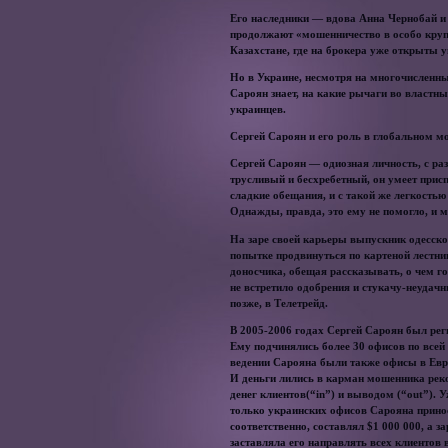
Его наследники — вдова Анна Чернобай и
продолжают «мошенничество в особо круп
Казахстане, где на брокера уже открыты 
Но в Украине, несмотря на многочисленны
Сароян знает, на какие рычаги во властн
украинцев.
Сергей Сароян и его роль в глобальном м
Сергей Сароян — одиозная личность, с р
трусливый и бесхребетный, он умеет присп
сладкие обещания, и с такой же легкостью 
Однажды, правда, это ему не помогло, и 
На заре своей карьеры выпускник одесско
попытке продвинуться по картеной лестниц
доносчика, обещая рассказывать, о чем го
не встретило одобрения и стукачу-неудач
позже, в Телетрейд.
В 2005-2006 годах Сергей Сароян был ре
Ему подчинялись более 30 офисов по всей 
ведении Сарояна были также офисы в Евро
И деньги лились в карман мошенника реко
денег клиентов(“in”) и выводом (“out”).
только украинских офисов Сарояна приноси
соответственно, составлял $1 000 000, а 
заставляла его направлять всех клиентов