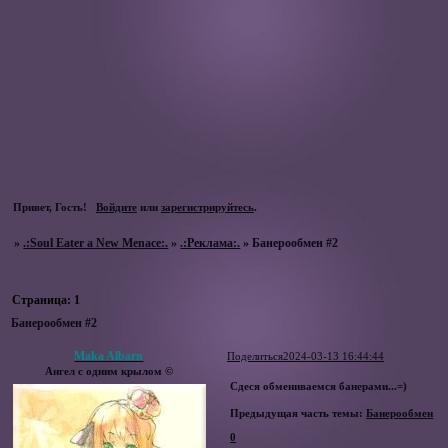
Привет, Гость!
Войдите
или
зарегистрируйтесь
.
»
.:Soul Eater a New Menace:.
»
.:Реклама:.
»
Банерообмен #2
Страница:
1
Банерообмен #2
Maka Albarn
Поделиться
2024-03-13 16:44:44
Ангел с одним крылом ©
Сдеся обмениваемся банерами...=)
Предыдущая часть темы:
Банерообмен
0