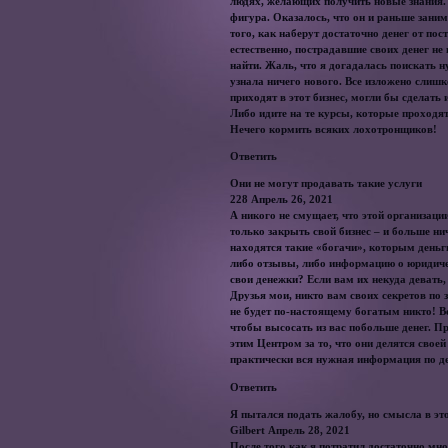
людях, желающих получить новые знания. Я
фигура. Оказалось, что он и раньше зани
того, как наберут достаточно денег от пос
естественно, пострадавшие своих денег не 
найти. Жаль, что я догадалась поискать 
узнала ничего нового. Все изложено слиш
приходят в этот бизнес, могли бы сделать
Либо идите на те курсы, которые проходя
Нечего кормить всяких лохотронщиков!
Ответить
Они не могут продавать такие услуги
228 Апрель 26, 2021
А никого не смущает, что этой организац
только закрыть свой бизнес – и больше ни
находятся такие «богачи», которым деньги
либо отзывы, либо информацию о юридичес
свои денежки? Если вам их некуда девать,
Друзья мои, никто вам своих секретов по 
не будет по-настоящему богатым никто! Вс
чтобы высосать из вас побольше денег. П
этим Центром за то, что они делятся свое
практически вся нужная информация по д
Ответить
Я пытался подать жалобу, но смысла в э
Gilbert Апрель 28, 2021
После того как я потратил достаточно мн