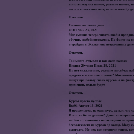
в итоге получил ничего, реально ничего, 
пытался пожаловаться, на мою жалобу даже
Ответить
Смешно на самом деле
ООН Май 23, 2021
Мне смешно теперь читать якобы правдив
обучить любой программе. По факту их сп
в трейдинге. Жалко мне потраченных дене
Ответить
Так много отзывов и так мало пользы
Никита Жучков Июль 28, 2021
Ну вот скажите мне, реально ли сейчас н
продать все что плохо лежит? Мне кажетс
пишут про пользу своих курсов, а по фак
применить нельзя будет.
Ответить
Курсы просто пустые
Bnr91 Август 16, 2021
Я прошел здесь не один курс, думая, что 
И что же было дальше? Денег я потерял не
нет бы остановиться после первой потерян
бесполезности их курсов до конца. Могу ск
выиграть. Но нет, все потерял и теперь вс