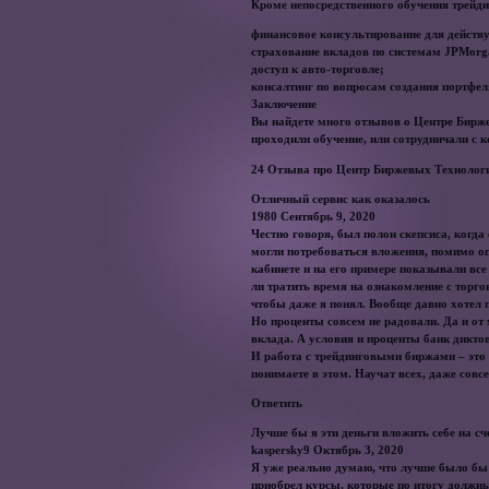
Кроме непосредственного обучения трейди
финансовое консультирование для действ
страхование вкладов по системам JPMorgan
доступ к авто-торговле;
консалтинг по вопросам создания портфел
Заключение
Вы найдете много отзывов о Центре Бирж
проходили обучение, или сотрудничали с 
24 Отзыва про Центр Биржевых Технолог
Отличный сервис как оказалось
1980 Сентябрь 9, 2020
Честно говоря, был полон скепсиса, когда
могли потребоваться вложения, помимо оп
кабинете и на его примере показывали вс
ли тратить время на ознакомление с торг
чтобы даже я понял. Вообще давно хотел 
Но проценты совсем не радовали. Да и от 
вклада. А условия и проценты банк диктов
И работа с трейдинговыми биржами – это т
понимаете в этом. Научат всех, даже совс
Ответить
Лучше бы я эти деньги вложить себе на сч
kaspersky9 Октябрь 3, 2020
Я уже реально думаю, что лучше было бы о
приобрел курсы, которые по итогу должн