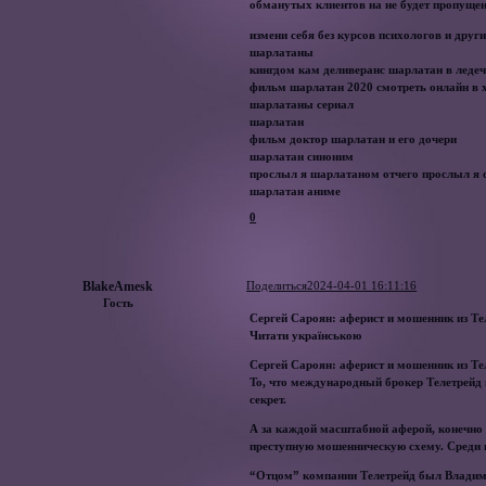
обманутых клиентов на не будет пропущен
измени себя без курсов психологов и друг
шарлатаны
кингдом кам деливеранс шарлатан в леде
фильм шарлатан 2020 смотреть онлайн в 
шарлатаны сериал
шарлатан
фильм доктор шарлатан и его дочери
шарлатан синоним
прослыл я шарлатаном отчего прослыл я 
шарлатан аниме
0
BlakeAmesk
Поделиться
2024-04-01 16:11:16
Гость
Сергей Сароян: аферист и мошенник из Те
Читати українською
Сергей Сароян: аферист и мошенник из Те
То, что международный брокер Телетрейд 
секрет.
А за каждой масштабной аферой, конечно ж
преступную мошенническую схему. Среди 
“Отцом” компании Телетрейд был Владимир