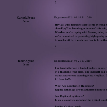
0
CarmelaFoona
Поделиться
2024-04-18 21:10:10
Гость
Hey all! Just desired to share some excitin
elated! рџЋ‰ Based right here in California, 
Whether you're coping with fissures, holes, o
we're committed to presenting high-quality s
to reach out! Let's work together to keep th
0
JamesAgomo
Поделиться
2024-04-21 11:26:54
Гость
For trendsetters on a limited budget, counterf
at a fraction of the price. The knockoff bag 
manufacture some stunningly near replicas. 
1:1 knockoffs.
What Are Counterfeit Handbags?
Replica handbags are unauthorized imitations 
Are Replicas Legitimate?
In most countries, including the USA, it is u
Replica Caliber Levels