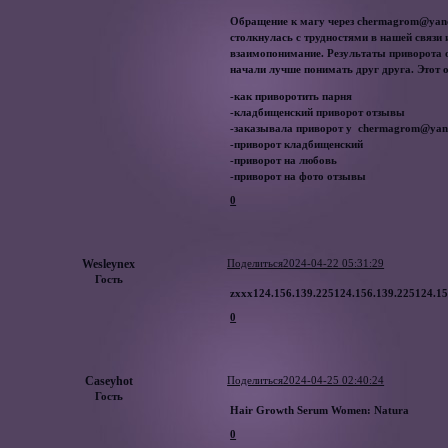
Обращение к магу через chermagrom@yand
столкнулась с трудностями в нашей связи
взаимопонимание. Результаты приворота 
начали лучше понимать друг друга. Этот о
-как приворотить парня
-кладбищенский приворот отзывы
-заказывала приворот у chermagrom@yan
-приворот кладбищенский
-приворот на любовь
-приворот на фото отзывы
0
Wesleynex
Поделиться
2024-04-22 05:31:29
Гость
zxxx124.156.139.225124.156.139.225124.15
0
Caseyhot
Поделиться
2024-04-25 02:40:24
Гость
Hair Growth Serum Women: Natura
0