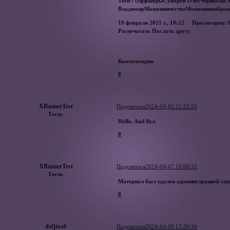
Теги : ОффшорыСуворов ОлегЧернобай 
ВладимирМошенничествоМошенникиброк
19 февраля 2021 г., 10:22 Просмотров: 
Распечатать Послать другу
Комментарии
0
XRumerTest
Поделиться
2024-04-02 21:23:55
Гость
Hello. And Bye.
0
XRumerTest
Поделиться
2024-04-07 10:00:51
Гость
Материал был удален администрацией сер
0
dsfjiwrf
Поделиться
2024-04-09 17:30:34