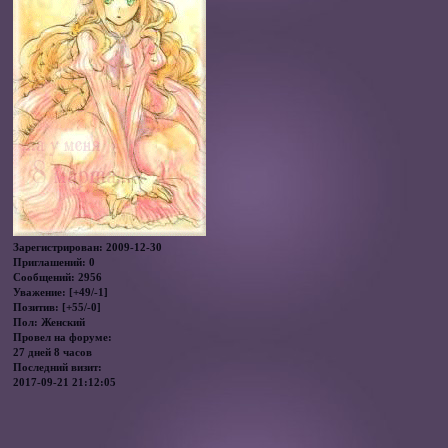
Зарегистрирован
: 2009-12-30
Приглашений:
0
Сообщений:
2956
Уважение:
[+49/-1]
Позитив:
[+55/-0]
Пол:
Женский
Провел на форуме:
27 дней 8 часов
Последний визит:
2017-09-21 21:12:05