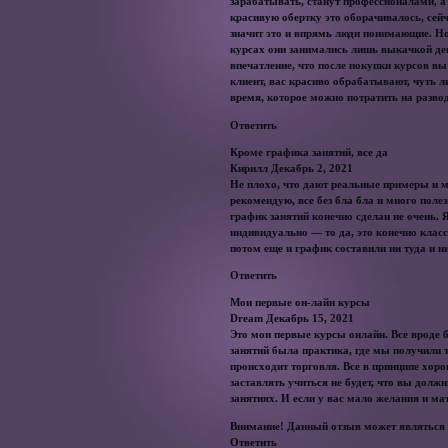
зарабатывать, станут профессионалами, а
красивую обертку это оборачивалось, сейч
значит это и впрямь люди понимающие. Но 
курсах они занимались лишь выкачкой ден
впечатление, что после покупки курсов в
клиент, вас красиво обрабатывают, чуть л
время, которое можно потратить на разво
Ответить
Кроме графика занятий, все да
Кирилл Декабрь 2, 2021
Не плохо, что дают реальные примеры и м
рекомендую, все без бла бла и много пол
график занятий конечно сделан не очень. 
индивидуально — то да, это конечно класс
потом еще и график составили ни туда и ни
Ответить
Мои первые он-лайн курсы
Dream Декабрь 15, 2021
Это мои первые курсы онлайн. Все вроде 
занятий была практика, где мы получили
происходит торговля. Все в принципе хоро
заставлять учиться не будет, что вы дол
занятиях. И если у вас мало желания и мат
Внимание! Данный отзыв может являться 
Ответить