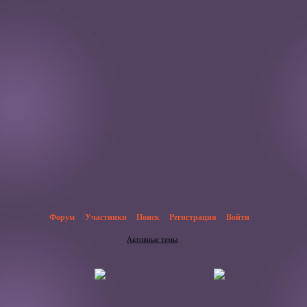
Форум
Участники
Поиск
Регистрация
Войти
Активные темы