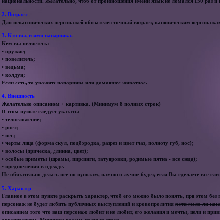
национальности. Желательно, чтоб от произношения имени язык не ломался 150 раз и 
2. Возраст
Для неканонических персонажей обязателен точный возраст, каноническим персонажам
3. Кто вы, и имя напарника.
Кем вы являетесь:
• оружие;
• повелитель;
• ведьма;
• колдун;
Если есть, то укажите напарника
или домашнее животное
.
4. Внешность
Желательно описанием + картинка. (Минимум 8 полных строк)
В этом пункте следует указать:
• телосложение;
• рост;
• вес;
• черты лица (форма скул, подбородка, разрез и цвет глаз, полноту губ, нос);
• волосы (прическа, длинна, цвет);
• особые приметы (шрамы, пирсинги, татуировки, родимые пятна - все сюда);
• предпочтения в одежде.
Не обязательно делать все по пунктам, намного лучше будет, если Вы сделаете все сл
5. Характер
Главное в этом пункте раскрыть характер, чтоб его можно было понять, при этом без
персонаж не будет любить публичных выступлений и кровопролития
хотя мало ли как
описанием того что ваш персонаж любит и не любит, его желания и мечты, цели и пр
организациям. Минимум восемь полных строк.