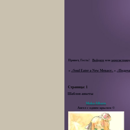
Привет, Гость!
Войдите
или
зарегистрир
»
.:Soul Eater a New Menace:.
»
.:Подача
Страница:
1
Шаблон анкеты
Maka Albarn
Ангел с одним крылом ©