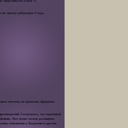
не закручивался узлом =)
 по сюжету добавляем 3 года.
итным текстом, но грамотно оформите.
 противоречий. Согласитесь, что скромный
ой псих
. Этот пункт можно расширить
ивычки, отношения к Академии и другим