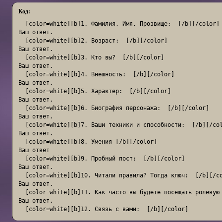
Код:
  [color=white][b]1. Фамилия, Имя, Прозвище:  [/b][/color]

Ваш ответ.

  [color=white][b]2. Возраст:  [/b][/color]

Ваш ответ.

  [color=white][b]3. Кто вы?  [/b][/color]

Ваш ответ.

  [color=white][b]4. Внешность:  [/b][/color]

Ваш ответ.

  [color=white][b]5. Характер:  [/b][/color]

Ваш ответ.

  [color=white][b]6. Биография персонажа:  [/b][/color]

Ваш ответ.

  [color=white][b]7. Ваши техники и способности:  [/b][/col
Ваш ответ.

  [color=white][b]8. Умения [/b][/color]

Ваш ответ

  [color=white][b]9. Пробный пост:  [/b][/color]

Ваш ответ.

  [color=white][b]10. Читали правила? Тогда ключ:  [/b][/co
Ваш ответ.

  [color=white][b]11. Как часто вы будете посещать ролевую 
Ваш ответ.

  [color=white][b]12. Связь с вами:  [/b][/color]

Ваш ответ.