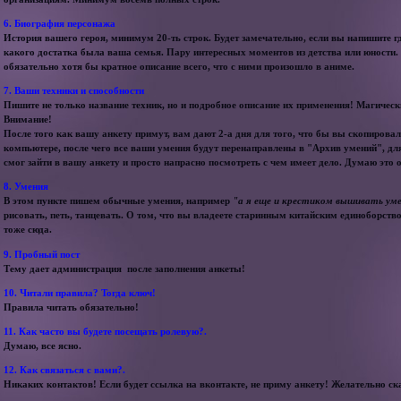
6. Биография персонажа
История вашего героя, минимум 20-ть строк. Будет замечательно, если вы напишите г
какого достатка была ваша семья. Пару интересных моментов из детства или юности.
обязательно хотя бы кратное описание всего, что с ними произошло в аниме.
7. Ваши техники и способности
Пишите не только название техник, но и подробное описание их применения! Магическ
Внимание!
После того как вашу анкету примут, вам дают 2-а дня для того, что бы вы скопировал
компьютере, после чего все ваши умения будут перенаправлены в "Архив умений", для 
смог зайти в вашу анкету и просто напрасно посмотреть с чем имеет дело. Думаю это 
8. Умения
В этом пункте пишем обычные умения, например
"а я еще и крестиком вышивать уме
рисовать, петь, танцевать. О том, что вы владеете старинным китайским единоборств
тоже сюда.
9. Пробный пост
Тему дает администрация после заполнения анкеты!
10. Читали правила? Тогда ключ!
Правила читать обязательно!
11. Как часто вы будете посещать ролевую?.
Думаю, все ясно.
12. Как связаться с вами?.
Никаких контактов! Если будет ссылка на вконтакте, не приму анкету! Желательно ск