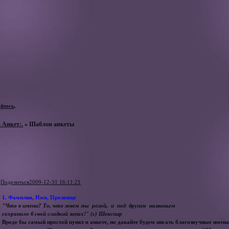
уйтесь
.
 Анкет:.
»
Шаблон анкеты
Поделиться
2009-12-31 16:11:21
1. Фамилия, Имя, Прозвище
"Что в имени? То, что зовем мы розой, и под другим названьем
сохранило б свой сладкий запах!" (с) Шекспир
Вроде бы самый простой пункт в анкете, но давайте будем писать благозвучные имен