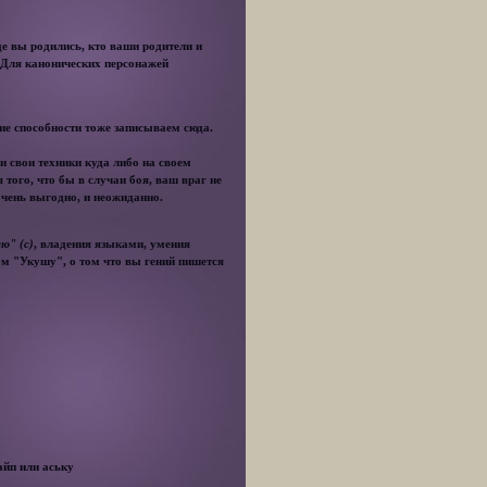
де вы родились, кто ваши родители и
 Для канонических персонажей
ие способности тоже записываем сюда.
и свои техники куда либо на своем
того, что бы в случаи боя, ваш враг не
очень выгодно, и неожиданно.
ю" (с)
, владения языками, умения
ом "Укушу", о том что вы гений пишется
айп или аську