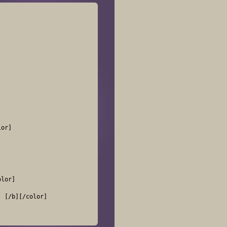
or]

lor]

 [/b][/color]
