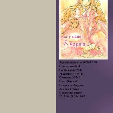
Зарегистрирован
: 2009-12-30
Приглашений:
0
Сообщений:
2956
Уважение:
[+49/-1]
Позитив:
[+55/-0]
Пол:
Женский
Провел на форуме:
27 дней 8 часов
Последний визит:
2017-09-21 21:12:05