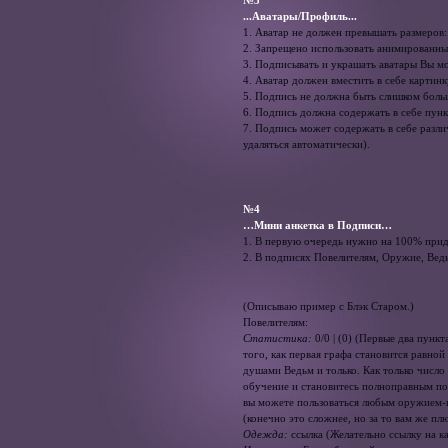
...Аватары/Профиль...
1. Аватар не должен превышать размеров:
2. Запрещено использовать анимированны
3. Подписывать и украшать аватары Вы мо
4. Аватар должен вместить в себе картин
5. Подпись не должна быть слишком боль
6. Подпись должна содержать в себе пункт
7. Подпись может содержать в себе разли
удаляться автоматически).
№4
…Мини анкетка в Подписи…
1. В первую очередь нужно на 100% приде
2. В подписях Повелителям, Оружие, Вед
(Описываю пример с Блэк Старом.)
Повелителям:
Статистика:
0/0 | (0) (Первые два пун
того, как первая графа становится равной
душами Ведьм и только. Как только число
обучение и становитесь полноправным пов
вы можете пользоваться любым оружием-и
(конечно это сложнее, но за то вам же плю
Одежда:
ссылка (Желательно ссылку на к