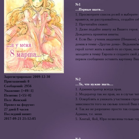
№1
…Первые шаги…
1. Просмотрите список ролей и выберите 
нравятся, не расстраивайтесь, создайте с
2. Прочитайте сюжет.
3. Далее подайте анкету на Вашего героя.
Дождитесь принятия анкеты.
4. Если Вы - ученик академии (Неканон),
домик в темке «Другие дома». Ведьмам/в
герой хочет жить в какой-то из стран, по
заходите в темку Европа и создаете свой
первом сообщении оставить картинку Ваш
Зарегистрирован
: 2009-12-30
№2
Приглашений:
0
…То, что нужно знать…
Сообщений:
2956
1. Администратор всегда прав.
Уважение:
[+49/-1]
2. Модератор так же прав, но в случае 
Позитив:
[+55/-0]
3. Оскорблять и унижать участников стро
Пол:
Женский
зависимости того на сколько плохой Ваш 
Провел на форуме:
4. Так же не разрешено просто так создав
27 дней 8 часов
Админа, т.е. меня.
Последний визит:
2017-09-21 21:12:05
5. Хентай, Яой, Юри позволены только ге
№3