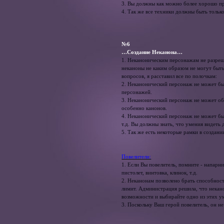
3. Вы должны как можно более хорошо п
4. Так же все техники должны быть тольк
№6
…Создание Неканона…
1. Неканоническим персонажам не разреше
неканоны не каким образом не могут быть
вопросов, я расставил все по полочкам:
2. Неканонический персонаж не может бы
персонажей.
3. Неканонический персонаж не может об
особенно канонов.
4. Неканонический персонаж не может быт
т.д. Вы должны знать, что умения видеть
5. Так же есть некоторые рамки в создани
Повелители:
1. Если Вы повелитель, помните - напарн
пистолет, винтовка, клинок, т.д.
2. Неканонам позволено брать способност
лимит. Администрация решила, что некано
возможности и выбирайте одно из этих у
3. Поскольку Ваш герой повелитель, он н