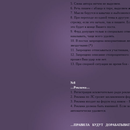
5. Слова автора ничем не выделяем.
6. Речь пишем с абзаца и тире, выделяем
7. Мысли берутся в кавычки и
выделяются
8. При переходе из одной темы в другую и
стрелку, если это начало, так и пишите. 
это будет в конце Вашего поста.
9. Флуд допущен только в специально отв
наказывать, чаще всего удалять.
10. В постах запрещена ненормативная ле
звездочками (*)
11. Запрещено отписываться участникам, 
12. Запрещено описание стопроцентного 
прошел Ваш удар или нет.
13. При спорной ситуации во время боя 
№8
…Реклама…
1. Регистрация исключительно ради рекл
2. Реклама по ЛС грозит захламлением ф
3. Реклама входит на форум под ником – P
4. Реклама должна быть взаимной. Если з
автоматически удаляется.
…ПРАВИЛА БУДУТ ДОРАБАТЫВА