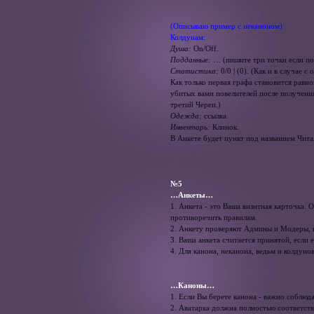
(Описываю пример с неканоном)
Колдунам:
Душа:
On/Off.
Подданные:
… (пишите три точки если под
Статистика:
0/0 | (0). (Как и в случае
Как только первая графа становится равно
убитых вами повелителей после получения
третий Череп.)
Одежда:
ссылка.
Инвентарь:
Клинок.
В Анкете будет пункт под названием Чита
№5
…Анкеты…
1. Анкета - это Ваша визитная карточка. 
противоречить правилам.
2. Анкету проверяют Админы и Модеры, 
3. Ваша анкета считается принятой, если
4. Для канона, неканона, ведьм и колдуно
…Каноны…
1. Если Вы берете канона - важно соблюд
2. Аватарка должна полностью соответст