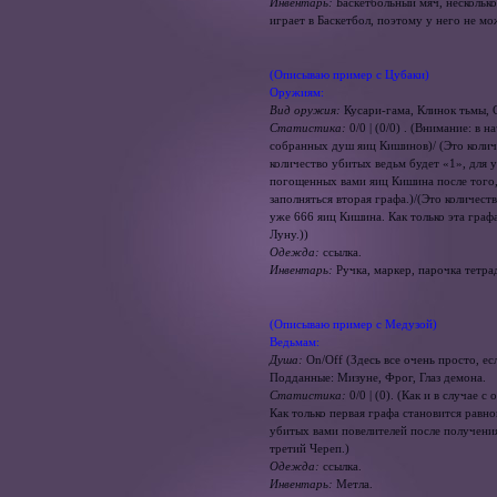
Инвентарь:
Баскетбольный мяч, несколько
играет в Баскетбол, поэтому у него не мо
(Описываю пример с Цубаки)
Оружиям:
Вид оружия:
Кусари-гама, Клинок тьмы
Статистика:
0/0 | (0/0) . (Внимание: в 
собранных душ яиц Кишинов)/ (Это количе
количество убитых ведьм будет «1», для у
погощенных вами яиц Кишина после того, 
заполняться вторая графа.)/(Это количес
уже 666 яиц Кишина. Как только эта граф
Луну.))
Одежда:
ссылка.
Инвентарь:
Ручка, маркер, парочка тетра
(Описываю пример с Медузой)
Ведьмам:
Душа:
On/Off (Здесь все очень просто, ес
Подданные: Мизуне, Фрог, Глаз демона.
Статистика:
0/0 | (0). (Как и в случае
Как только первая графа становится равно
убитых вами повелителей после получения
третий Череп.)
Одежда:
ссылка.
Инвентарь:
Метла.