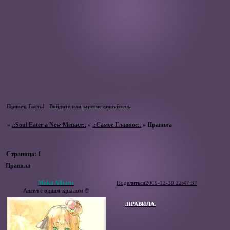
Привет, Гость!
Войдите
или
зарегистрируйтесь
.
»
.:Soul Eater a New Menace:.
»
.:Самое Главное:.
»
Правила
Страница:
1
Правила
Maka Albarn
Поделиться
2009-12-30 22:47:37
Ангел с одним крылом ©
.ПРАВИЛА.