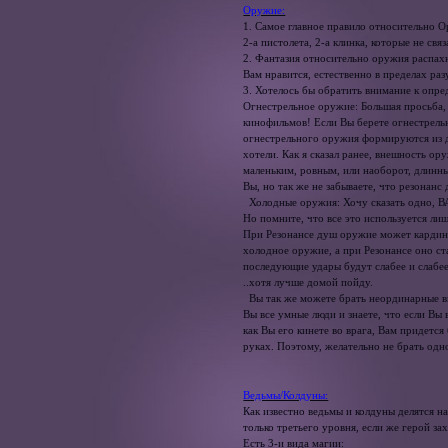
Оружие:
1. Самое главное правило относительно 
2-а пистолета, 2-а клинка, которые не св
2. Фантазия относительно оружия распахн
Вам нравится, естественно в пределах ра
3. Хотелось бы обратить внимание к опр
Огнестрельное оружие: Большая просьба, 
кинофильмов! Если Вы берете огнестрель
огнестрельного оружия формируются из д
хотели. Как я сказал ранее, внешность о
маленьким, ровным, или наоборот, длинн
Вы, но так же не забываете, что резонан
Холодные оружия: Хочу сказать одно, В
Но помните, что все это используется ли
При Резонансе душ оружие может кардинал
холодное оружие, а при Резонансе оно ст
последующие удары будут слабее и слабее
..хотя лучше домой пойду.
Вы так же можете брать неординарные ви
Вы все умные люди и знаете, что если Вы
как Вы его кинете во врага, Вам придется
руках. Поэтому, желательно не брать одн
Ведьмы/Колдуны:
Как известно ведьмы и колдуны делятся н
только третьего уровня, если же герой з
Есть 3-и вида магии: