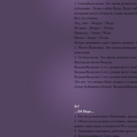
1. Стихийная магия: Это магия делится н
(объясняю : Огонь слабее Воды, Вода слаб
которыми могут обладать только ведьмы/к
Вот эти стихии:
Лед, снег – Воздух + Вода.
Молния – Воздух + Огонь.
Природа – Земля + Вода.
Метал – Земля + Огонь.
Нужно запомнить одно главное правило: д
2. Магия Животных: Это магия превраще
животным.
3. Особая магия: Это магия, которую знае
Векторная магия Медузы.
Ведьмы/Колдуны 3-его уровня могут пове
Ведьмы/Колдуны 2-ого уровня могут пове
Ведьмы/Колдуны 1-ого уровня повелевают
Это все, что можно было сказать о создан
супер-безбашеного(ную) Колдуна/Ведьму
№7
…Об Игре…
1. Посты должны быть объемными, краси
2. Объем поста должен составлять, миним
вашего персонажа отпишется ГМ и сделает 
3. Запрещено описывать действия других 
4. Посты пишем от 3-его лица.