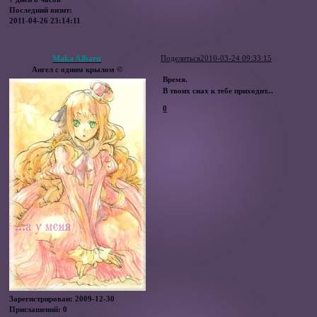
Последний визит:
2011-04-26 23:14:11
Maka Albarn
Поделиться
2010-03-24 09:33:15
Ангел с одним крылом ©
Время.
В твоих снах к тебе приходит...
0
Зарегистрирован
: 2009-12-30
Приглашений:
0