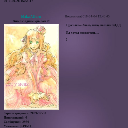
2010-09-28 16:58:17
Maka Albarn
Поделиться
2010-04-04 13:48:45
Ангел с одним крылом ©
Трусилей... Знаю, знаю, пошляк хДДД
Ты хотел проглотить....
0
Зарегистрирован
: 2009-12-30
Приглашений:
0
Сообщений:
2956
Уважение:
[+49/-1]