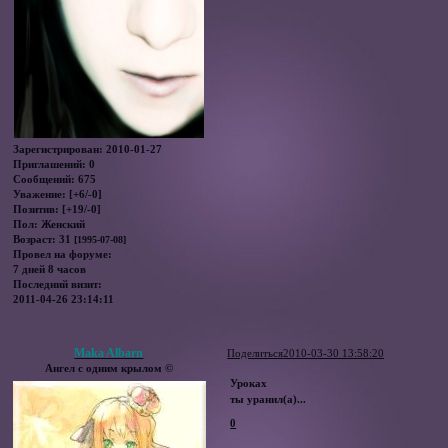
Зарегистрирован
: 2010-01-27
Приглашений:
0
Сообщений:
675
Уважение:
[+6/-0]
Позитив:
[+19/-0]
Пол:
Женский
Возраст:
31
[1995-07-08]
Провел на форуме:
7 дней 8 часов
Последний визит:
2011-04-26 23:14:11
Maka Albarn
Поделиться
2010-03-30 13:58:20
Ангел с одним крылом ©
Уроках
ты уранил(а)...
0