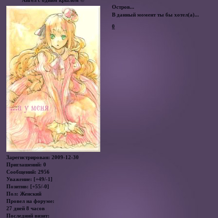
Остров...
В данный момент ты бы хотел(а)...
0
Зарегистрирован
: 2009-12-30
Приглашений:
0
Сообщений:
2956
Уважение:
[+49/-1]
Позитив:
[+55/-0]
Пол:
Женский
Провел на форуме:
27 дней 8 часов
Последний визит: