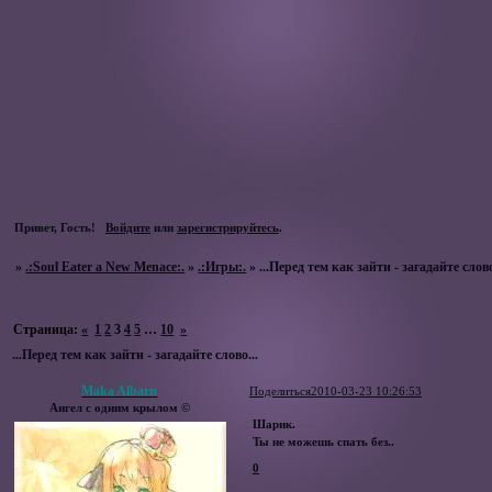
Привет, Гость!
Войдите
или
зарегистрируйтесь
.
»
.:Soul Eater a New Menace:.
»
.:Игры:.
»
...Перед тем как зайти - загадайте слово
Страница:
«
1
2
3
4
5
…
10
»
...Перед тем как зайти - загадайте слово...
Maka Albarn
Поделиться
2010-03-23 10:26:53
Ангел с одним крылом ©
Шарик.
Ты не можешь спать без..
0