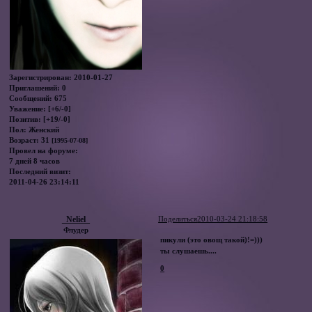
Зарегистрирован
: 2010-01-27
Приглашений:
0
Сообщений:
675
Уважение:
[+6/-0]
Позитив:
[+19/-0]
Пол:
Женский
Возраст:
31
[1995-07-08]
Провел на форуме:
7 дней 8 часов
Последний визит:
2011-04-26 23:14:11
_Neliel_
Поделиться
2010-03-24 21:18:58
Флудер
пикули (это овощ такой)!=)))
ты слушаешь....
0