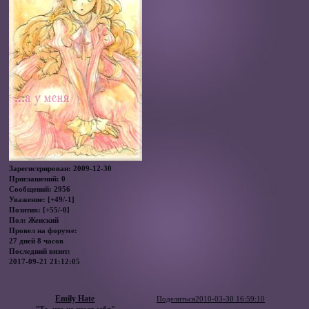
Зарегистрирован
: 2009-12-30
Приглашений:
0
Сообщений:
2956
Уважение:
[+49/-1]
Позитив:
[+55/-0]
Пол:
Женский
Провел на форуме:
27 дней 8 часов
Последний визит:
2017-09-21 21:12:05
Emily Hate
Поделиться
2010-03-30 16:59:10