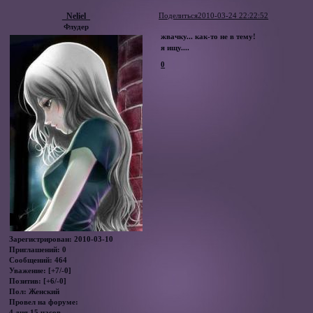
_Neliel_
Поделиться
2010-03-24 22:22:52
Флудер
жвачку... как-то не в тему!
я ищу....
0
Зарегистрирован
: 2010-03-10
Приглашений:
0
Сообщений:
464
Уважение:
[+7/-0]
Позитив:
[+6/-0]
Пол:
Женский
Провел на форуме:
4 дня 15 часов