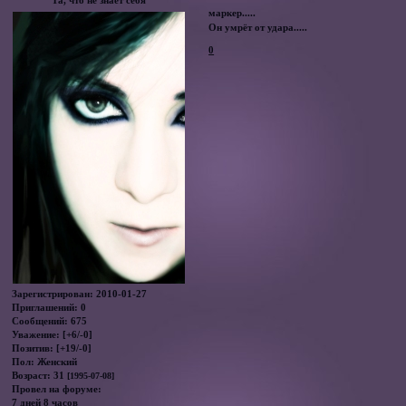
"Та, что не знает себя"
маркер.....
Он умрёт от удара.....
0
Зарегистрирован
: 2010-01-27
Приглашений:
0
Сообщений:
675
Уважение:
[+6/-0]
Позитив:
[+19/-0]
Пол:
Женский
Возраст:
31
[1995-07-08]
Провел на форуме:
7 дней 8 часов