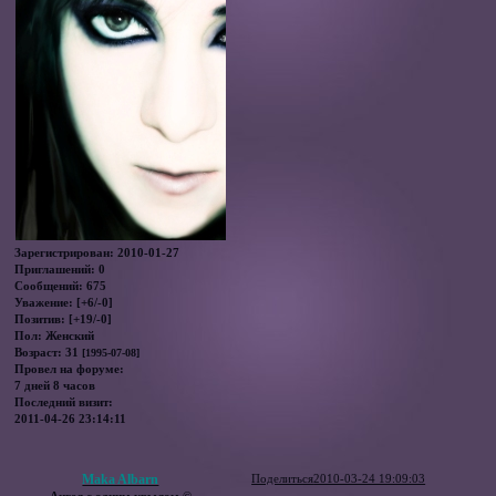
Зарегистрирован
: 2010-01-27
Приглашений:
0
Сообщений:
675
Уважение:
[+6/-0]
Позитив:
[+19/-0]
Пол:
Женский
Возраст:
31
[1995-07-08]
Провел на форуме:
7 дней 8 часов
Последний визит:
2011-04-26 23:14:11
Maka Albarn
Поделиться
2010-03-24 19:09:03
Ангел с одним крылом ©