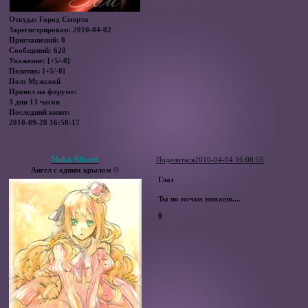
Откуда:
Город Смерти
Зарегистрирован
: 2010-04-02
Приглашений:
0
Сообщений:
620
Уважение:
[+5/-0]
Позитив:
[+5/-0]
Пол:
Мужской
Провел на форуме:
3 дня 13 часов
Последний визит:
2010-09-28 16:58:17
Maka Albarn
Поделиться
2010-04-04 16:08:55
Ангел с одним крылом ©
Глаз
Ты по ночам нюхаеш....
0