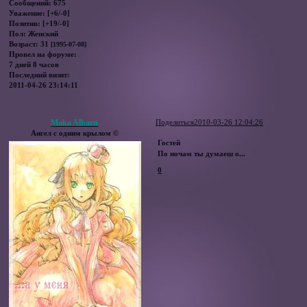
Сообщений:
675
Уважение:
[+6/-0]
Позитив:
[+19/-0]
Пол:
Женский
Возраст:
31
[1995-07-08]
Провел на форуме:
7 дней 8 часов
Последний визит:
2011-04-26 23:14:11
Maka Albarn
Поделиться
2010-03-26 12:04:26
Ангел с одним крылом ©
Гостей
По ночам ты думаеш о...
0