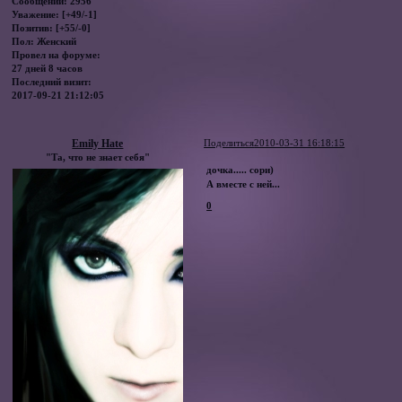
Сообщений:
2956
Уважение:
[+49/-1]
Позитив:
[+55/-0]
Пол:
Женский
Провел на форуме:
27 дней 8 часов
Последний визит:
2017-09-21 21:12:05
Emily Hate
Поделиться
2010-03-31 16:18:15
"Та, что не знает себя"
дочка..... сори)
А вместе с ней...
0