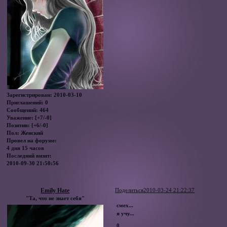
Зарегистрирован
: 2010-03-10
Приглашений:
0
Сообщений:
464
Уважение:
[+7/-0]
Позитив:
[+6/-0]
Пол:
Женский
Провел на форуме:
4 дня 15 часов
Последний визит:
2010-09-30 21:50:56
Emily Hate
Поделиться
2010-03-24 21:22:37
"Та, что не знает себя"
смех...
я учу...
0