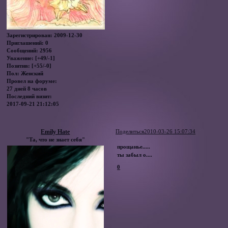
Зарегистрирован
: 2009-12-30
Приглашений:
0
Сообщений:
2956
Уважение:
[+49/-1]
Позитив:
[+55/-0]
Пол:
Женский
Провел на форуме:
27 дней 8 часов
Последний визит:
2017-09-21 21:12:05
Emily Hate
Поделиться
2010-03-26 15:07:34
"Та, что не знает себя"
прощанье.....
ты забыл о....
0