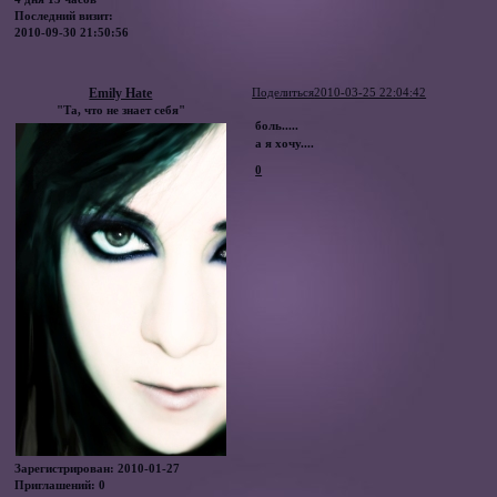
Последний визит:
2010-09-30 21:50:56
Emily Hate
Поделиться
2010-03-25 22:04:42
"Та, что не знает себя"
боль.....
а я хочу....
0
Зарегистрирован
: 2010-01-27
Приглашений:
0