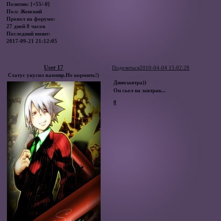
Позитив:
[+55/-0]
Пол:
Женский
Провел на форуме:
27 дней 8 часов
Последний визит:
2017-09-21 21:12:05
User 17
Поделиться
2010-04-04 15:02:28
Статус укусил вампир.Не кормить!)
Динозавтра))
Он сьел на завтрак...
0