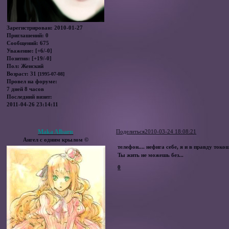
Зарегистрирован
: 2010-01-27
Приглашений:
0
Сообщений:
675
Уважение:
[+6/-0]
Позитив:
[+19/-0]
Пол:
Женский
Возраст:
31
[1995-07-08]
Провел на форуме:
7 дней 8 часов
Последний визит:
2011-04-26 23:14:11
Maka Albarn
Поделиться
2010-03-24 18:08:21
Ангел с одним крылом ©
телефон.... нефига себе, я и в правду ток
Ты жить не можешь без...
0