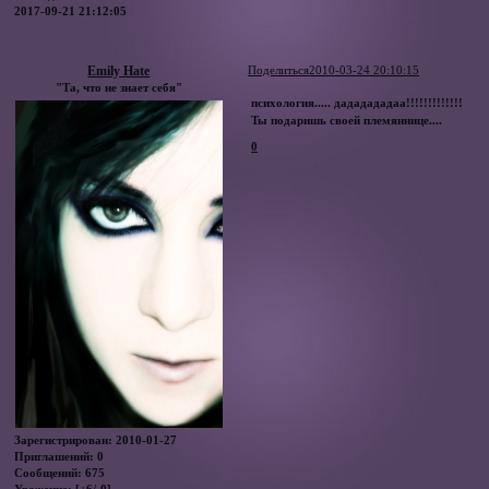
2017-09-21 21:12:05
Emily Hate
Поделиться
2010-03-24 20:10:15
"Та, что не знает себя"
психология..... дададададаа!!!!!!!!!!!!!
Ты подаришь своей племяннице....
0
Зарегистрирован
: 2010-01-27
Приглашений:
0
Сообщений:
675