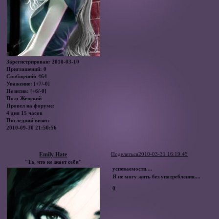
Зарегистрирован
: 2010-03-10
Приглашений:
0
Сообщений:
464
Уважение:
[+7/-0]
Позитив:
[+6/-0]
Пол:
Женский
Провел на форуме:
4 дня 15 часов
Последний визит:
2010-09-30 21:50:56
Emily Hate
Поделиться
2010-03-31 16:19:45
"Та, что не знает себя"
успеваемости....
Я не могу жить без употребления....
0