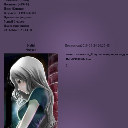
Уважение:
[+6/-0]
Позитив:
[+19/-0]
Пол:
Женский
Возраст:
31
[1995-07-08]
Провел на форуме:
7 дней 8 часов
Последний визит:
2011-04-26 23:14:11
_Neliel_
Поделиться
2010-03-24 20:25:48
Флудер
ночь... эмммм о_О ну не знаю, надо подума
ты мечтаешь о....
0