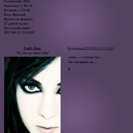
Сообщений:
2956
Уважение:
[+49/-1]
Позитив:
[+55/-0]
Пол:
Женский
Провел на форуме:
27 дней 8 часов
Последний визит:
2017-09-21 21:12:05
Emily Hate
Поделиться
2010-03-24 17:12:03
"Та, что не знает себя"
озеро.... а откуда ты....
Ты смотришь на....
0