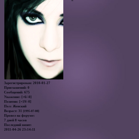
Зарегистрирован
: 2010-01-27
Приглашений:
0
Сообщений:
675
Уважение:
[+6/-0]
Позитив:
[+19/-0]
Пол:
Женский
Возраст:
31
[1995-07-08]
Провел на форуме:
7 дней 8 часов
Последний визит:
2011-04-26 23:14:11