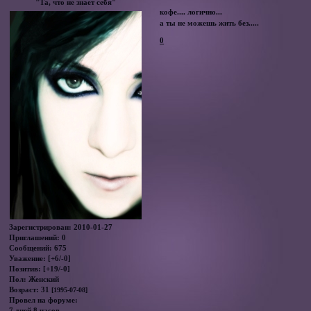
"Та, что не знает себя"
кофе.... логично...
а ты не можешь жить без.....
0
Зарегистрирован
: 2010-01-27
Приглашений:
0
Сообщений:
675
Уважение:
[+6/-0]
Позитив:
[+19/-0]
Пол:
Женский
Возраст:
31
[1995-07-08]
Провел на форуме:
7 дней 8 часов