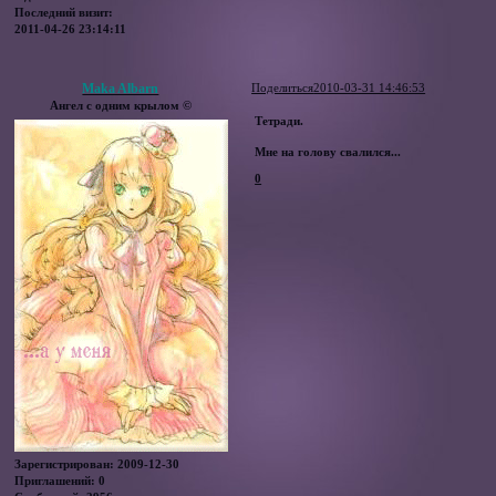
Последний визит:
2011-04-26 23:14:11
Maka Albarn
Поделиться
2010-03-31 14:46:53
Ангел с одним крылом ©
Тетради.
Мне на голову свалился...
0
Зарегистрирован
: 2009-12-30
Приглашений:
0