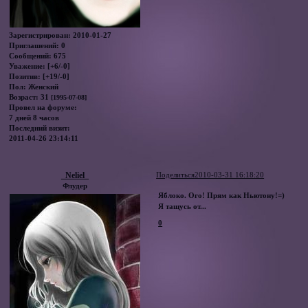
Зарегистрирован
: 2010-01-27
Приглашений:
0
Сообщений:
675
Уважение:
[+6/-0]
Позитив:
[+19/-0]
Пол:
Женский
Возраст:
31
[1995-07-08]
Провел на форуме:
7 дней 8 часов
Последний визит:
2011-04-26 23:14:11
_Neliel_
Поделиться
2010-03-31 16:18:20
Флудер
Яблоко. Ого! Прям как Ньютону!=)
Я тащусь от...
0