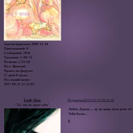
Зарегистрирован
: 2009-12-30
Приглашений:
0
Сообщений:
2956
Уважение:
[+49/-1]
Позитив:
[+55/-0]
Пол:
Женский
Провел на форуме:
27 дней 8 часов
Последний визит:
2017-09-21 21:12:05
Emily Hate
Поделиться
2010-03-24 18:16:18
"Та, что не знает себя"
Любко Дереш..... ну не знаю, пока рано об 
Тебя бесит...
0