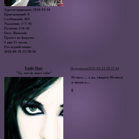
Зарегистрирован
: 2010-03-10
Приглашений:
0
Сообщений:
464
Уважение:
[+7/-0]
Позитив:
[+6/-0]
Пол:
Женский
Провел на форуме:
4 дня 15 часов
Последний визит:
2010-09-30 21:50:56
Emily Hate
Поделиться
2010-03-24 20:37:44
"Та, что не знает себя"
Нэлиэл..... а да, увидеть Нэлиэл)
я читаю о....
0