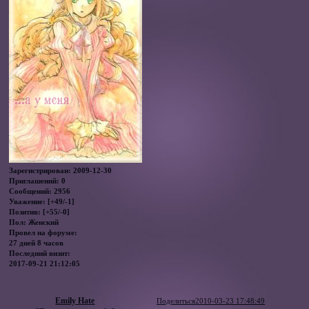
Зарегистрирован
: 2009-12-30
Приглашений:
0
Сообщений:
2956
Уважение:
[+49/-1]
Позитив:
[+55/-0]
Пол:
Женский
Провел на форуме:
27 дней 8 часов
Последний визит:
2017-09-21 21:12:05
Emily Hate
Поделиться
2010-03-23 17:48:49