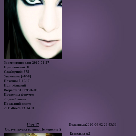
Зарегистрирован
: 2010-01-27
Приглашений:
0
Сообщений:
675
Уважение:
[+6/-0]
Позитив:
[+19/-0]
Пол:
Женский
Возраст:
31
[1995-07-08]
Провел на форуме:
7 дней 8 часов
Последний визит:
2011-04-26 23:14:11
User 17
Поделиться
2010-04-02 23:43:38
Статус укусил вампир.Не кормить!)
Кошелька хД