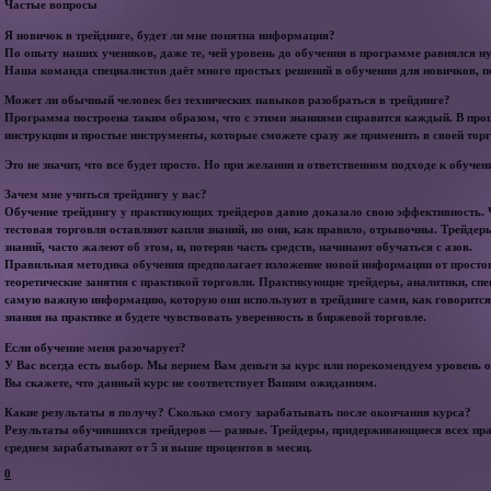
Частые вопросы
Я новичок в трейдинге, будет ли мне понятна информация?
По опыту наших учеников, даже те, чей уровень до обучения в программе равнялся 
Наша команда специалистов даёт много простых решений в обучении для новичков, по
Может ли обычный человек без технических навыков разобраться в трейдинге?
Программа построена таким образом, что с этими знаниями справится каждый. В про
инструкции и простые инструменты, которые сможете сразу же применить в своей торг
Это не значит, что все будет просто. Но при желании и ответственном подходе к обучен
Зачем мне учиться трейдингу у вас?
Обучение трейдингу у практикующих трейдеров давно доказало свою эффективность. 
тестовая торговля оставляют капли знаний, но они, как правило, отрывочны. Трейдер
знаний, часто жалеют об этом, и, потеряв часть средств, начинают обучаться с азов.
Правильная методика обучения предполагает изложение новой информации от простого
теоретические занятия с практикой торговли. Практикующие трейдеры, аналитики, спе
самую важную информацию, которую они используют в трейдинге сами, как говорится
знания на практике и будете чувствовать уверенность в биржевой торговле.
Если обучение меня разочарует?
У Вас всегда есть выбор. Мы вернем Вам деньги за курс или порекомендуем уровень о
Вы скажете, что данный курс не соответствует Вашим ожиданиям.
Какие результаты я получу? Сколько смогу зарабатывать после окончания курса?
Результаты обучившихся трейдеров — разные. Трейдеры, придерживающиеся всех прав
среднем зарабатывают от 5 и выше процентов в месяц.
0