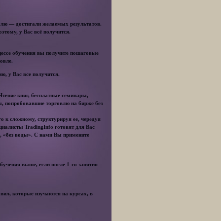
нулю — достигали желаемых результатов.
этому, у Вас всё получится.
цессе обучения вы получите пошаговые
овле.
ию, у Вас все получится.
Чтение книг, бесплатные семинары,
ы, попробовавшие торговлю на бирже без
 к сложному, структурируя ее, чередуя
циалисты TradingInfo готовят для Вас
, «без воды». С нами Вы примените
бучения выше, если после 1-го занятия
ил, которые изучаются на курсах, в