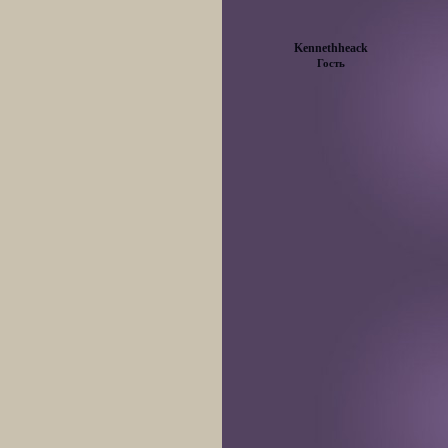
Kennethheack
Гость