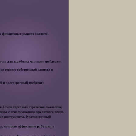
на финансовых рынках (валюта,
сть для заработка частным трейдерам.
 не теряете собственный капитал и
ый и долгосрочный трейдинг)
. Стили торговых стратегий: скальпинг,
цены с использованием кредитного плеча.
вые инструменты. Краткосрочный
ды, которые эффективно работают в