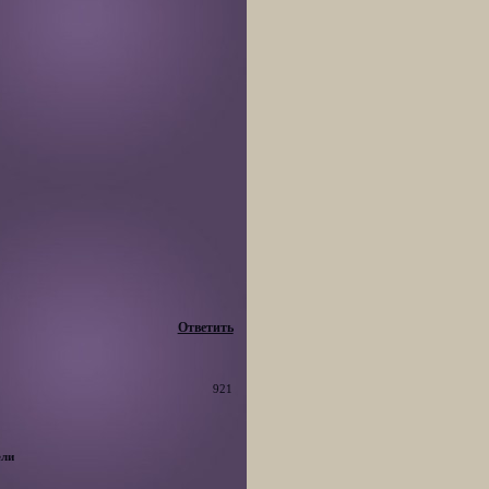
Ответить
921
ели