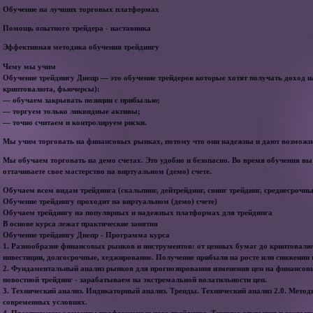
Обучение на лучших торговых платформах
Помощь опытного трейдера - наставника
Эффективная методика обучения трейдингу
Чему мы учим
Обучение трейдингу Днепр — это обучение трейдеров которые хотят получать доход 
криптовалюта, фьючерсы):
— обучаем закрывать позиции с прибылью;
— торгуем только ликвидные активы;
— точно считаем и контролируем риски.
Мы учим торговать на финансовых рынках, потому что они надежны и дают возможно
Мы обучаем торговать на демо счетах. Это удобно и безопасно. Во время обучения вы
оттачиваете свое мастерство на виртуальном (демо) счете.
Обучаем всем видам трейдинга (скальпинг, дейтрейдинг, свинг трейдинг, среднесрочн
Обучение трейдингу проходит на виртуальном (демо) счете)
Обучаем трейдингу на популярных и надежных платформах для трейдинга
В основе курса лежат практические занятия
Обучение трейдингу Днепр - Программа курса
1. Разнообразие финансовых рынков и инструментов: от ценных бумаг до криптовалют
инвестиции, долгосрочные, хеджирование. Получение прибыли на росте или снижении 
2. Фундаментальный анализ рынков для прогнозирования изменения цен на финансо
новостной трейдинг - зарабатываем на экстремальной волатильности цен.
3. Технический анализ. Индикаторный анализ. Тренды. Технический анализ 2.0. Мето
современных условиях.