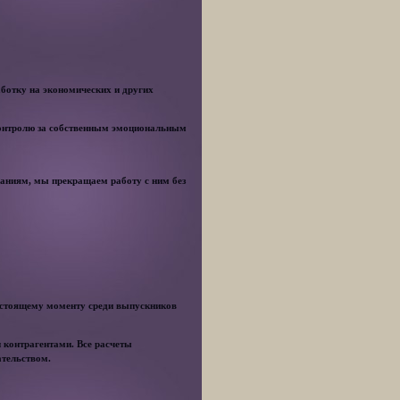
ботку на экономических и других
контролю за собственным эмоциональным
ваниям, мы прекращаем работу с ним без
настоящему моменту среди выпускников
 контрагентами. Все расчеты
ательством.