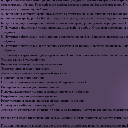
4. Практические элементы профессионального трейдинга. Техника открытия и закрыт
ограничиваем убытки. Готовый торговый шаблон на основе выбранной стратегии. Пл
авторскому торговому шаблону.
5. Психология интернет-трейдинга. Переход с торговли на демо-счете на реальный ф
начинающего трейдера. Разбираем результат сделок, открытых на предыдущем занят
6. Кризисы, форс-мажоры на рынках: шансы для трейдера получить сверхприбыль. 
7. Изучение действенных скальпинговых стратегий на выбор. Стратегии проверены и 
трейдинге.
8. Изучение действенных среднесрочных стратегий на выбор. Стратегии проверены и 
трейдинге.
9. Изучение действенных долгосрочных стратегий на выбор. Стратегии проверены и и
трейдинге.
10. Рынки, инструменты, идеи, перспективы. Ответы на вопросы и свободное общение.
Что входит в обучающий курс
Количество занятий с преподавателем - от 10
Теоретический и видео материал
Доступ к терминалам и ежедневной торговле
Проверка домашних заданий
Помощь в торговле на счете в течение 20 торговых сессий
Выбор наставника и расписания занятий
Персональные консультации и парная торговля с трейдером
Разработка индивидуальной стратегии
Консультации и поддержка после прохождения обучения
Почему все выбирают наши курсы?
Две недели ежедневных занятий (с упором на практику), затем возможность практико
Все занятия проходят с преподавателем, который дает постоянную обратную связь по
Помощь ученикам в разработке собственной торговой стратегии от действующего тре