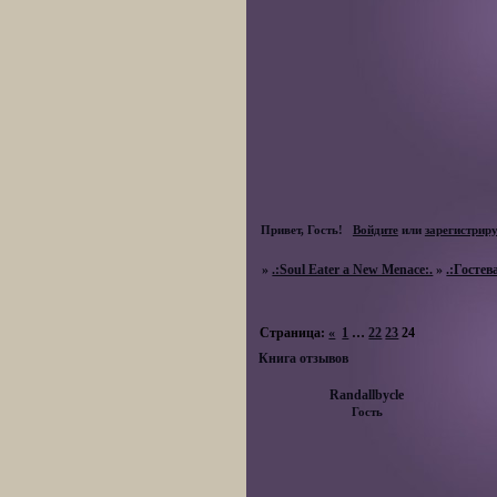
Привет, Гость!
Войдите
или
зарегистрир
»
.:Soul Eater a New Menace:.
»
.:Гостев
Страница:
«
1
…
22
23
24
Книга отзывов
Randallbycle
Гость