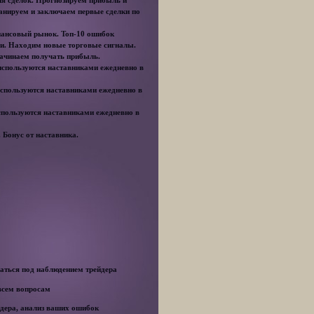
ия сделок. Прогнозируем прибыль и
анируем и заключаем первые сделки по
инансовый рынок. Топ-10 ошибок
ии. Находим новые торговые сигналы.
Начинаем получать прибыль.
используются наставниками ежедневно в
используются наставниками ежедневно в
спользуются наставниками ежедневно в
 Бонус от наставника.
ваться под наблюдением трейдера
 всем вопросам
йдера, анализ ваших ошибок