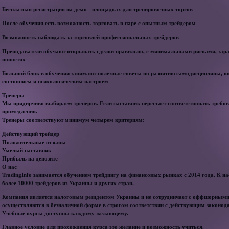
Бесплатная регистрация на демо - площадках для тренировочных торгов
После обучения есть возможность торговать в паре с опытным трейдером
Возможность наблюдать за торговлей профессиональных трейдеров
Преподаватели обучают открывать сделки правильно, с минимальными рисками, зара
новостях
Большой блок в обучении занимают полезные советы по развитию самодисциплины, 
состоянием и психологическим настроем
Тренеры
Мы придирчиво выбираем тренеров. Если наставник перестает соответствовать требо
промедления.
Тренеры соответствуют минимум четырем критериям:
Действующий трейдер
Положительные отзывы
Умелый наставник
Прибыль на депозите
О нас
TradingInfo занимается обучением трейдингу на финансовых рынках с 2014 года. К 
более 10000 трейдеров из Украины и других стран.
Компания является налоговым резидентом Украины и не сотрудничает с оффшорными
осуществляются в безналичной форме в строгом соответствии с действующим законод
Учебные курсы доступны каждому желающему.
Главное условие для прохождения курса это желание и возможность учиться.