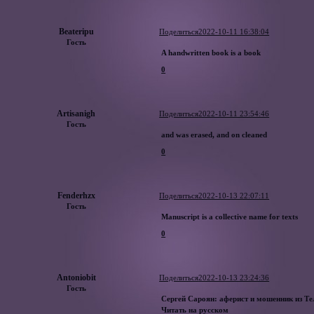
Beateripu
Поделиться
2022-10-11 16:38:04
Гость
A handwritten book is a book
0
Artisanigh
Поделиться
2022-10-11 23:54:46
Гость
and was erased, and on cleaned
0
Fenderhzx
Поделиться
2022-10-13 22:07:11
Гость
Manuscript is a collective name for texts
0
Antoniobit
Поделиться
2022-10-13 23:24:36
Гость
Сергей Сароян: аферист и мошенник из Те
Читать на русском