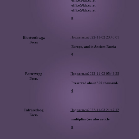
office@ldv.co.at
office@ldv.co.at
office@ldv.co.at
0
Bluetoothwgz
Поделиться
2022-11-02 23:40:01
Гость
Europe, and in Ancient Russia
0
Batterycgg
Поделиться
2022-11-03 05:43:35
Гость
Preserved about 300 thousand.
0
Infraredoog
Поделиться
2022-11-03 21:47:12
Гость
multiplies (see also article
0