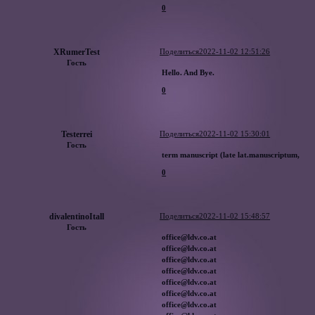
0
XRumerTest
Поделиться
2022-11-02 12:51:26
Гость
Hello. And Bye.
0
Testerrei
Поделиться
2022-11-02 15:30:01
Гость
term manuscript (late lat.manuscriptum,
0
divalentinoItall
Поделиться
2022-11-02 15:48:57
Гость
office@ldv.co.at
office@ldv.co.at
office@ldv.co.at
office@ldv.co.at
office@ldv.co.at
office@ldv.co.at
office@ldv.co.at