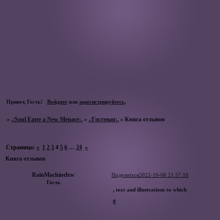
Привет, Гость!
Войдите
или
зарегистрируйтесь
.
»
.:Soul Eater a New Menace:.
»
.:Гостевая:.
»
Книга отзывов
Страница:
«
1
2
3
4
5
6
…
24
»
Книга отзывов
RainMachinelxw
Поделиться
2022-10-06 21:57:16
Гость
, text and illustrations to which
0