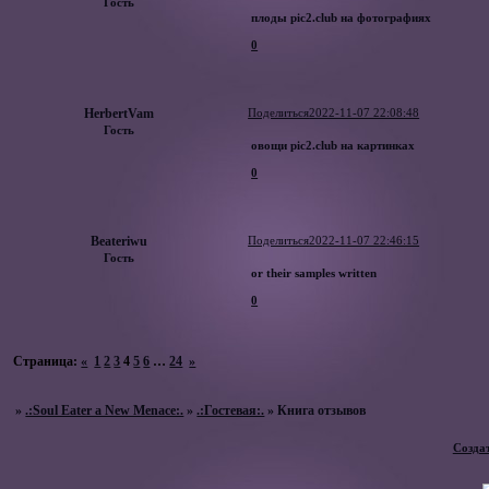
Гость
плоды pic2.club на фотографиях
0
HerbertVam
Поделиться
2022-11-07 22:08:48
Гость
овощи pic2.club на картинках
0
Beateriwu
Поделиться
2022-11-07 22:46:15
Гость
or their samples written
0
Страница:
«
1
2
3
4
5
6
…
24
»
»
.:Soul Eater a New Menace:.
»
.:Гостевая:.
»
Книга отзывов
Созда