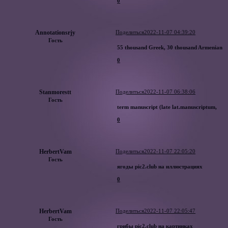
0
Annotationsrjy
Поделиться
2022-11-07 04:39:20
Гость
55 thousand Greek, 30 thousand Armenian
0
Stanmorestt
Поделиться
2022-11-07 06:38:06
Гость
term manuscript (late lat.manuscriptum,
0
HerbertVam
Поделиться
2022-11-07 22:05:20
Гость
ягоды pic2.club на иллюстрациях
0
HerbertVam
Поделиться
2022-11-07 22:05:47
Гость
грибы pic2.club на картинках