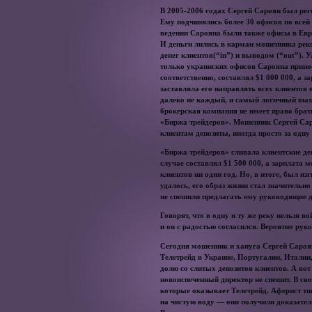
В 2005-2006 годах Сергей Сароян был ре
Ему подчинялись более 30 офисов по всей 
ведении Сарояна были также офисы в Евро
И деньги лились в карман мошенника реко
денег клиентов(“in”) и выводом (“out”).
только украинских офисов Сарояна приноси
соответственно, составлял $1 000 000, а 
заставляла его направлять всех клиентов
далеко не каждый, и самый логичный выхо
брокерская компания не имеет право брат
«Биржа трейдеров». Мошенник Сергей Сар
клиентам депозиты, иногда просто за одну
«Биржа трейдеров» сливала клиентские де
случае составлял $1 500 000, а зарплата
клиентов ни один год. Но, в итоге, был и
удалось, его образ жизни стал значительн
не спешили предлагать ему руководящие д
Говорят, что в одну и ту же реку нельзя в
и он с радостью согласился. Вероятно ру
Сегодня мошенник и хапуга Сергей Сароян
Телетрейд в Украине, Португалии, Италии,
долю со слитых депозитов клиентов. А во
новоиспеченный директор не спешит. В св
которые оказывает Телетрейд. Аферист т
на чистую воду — они получили доказатель