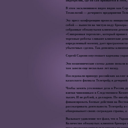
Видеоролик, где он сам признается в этом
В этом эксклюзивном видео видно как Се
Технологий — дочернего предприятия Теле
Эту пресс-конференцию провела инициатив
собой — вывести на чистую воду брокера-
собранные обманутыми клиентами демонстр
«Синхронная торговля», который пришел н
торговые роботы сливают клиентские депоз
определенный момент, дает программиста
убыточных сделок. Так депозиты клиентов
Сергей Сароян опустошает карманы укра
Эти мошеннические схемы давно попали в 
там завели еще несколько лет назад.
Последовали примеру российских коллег и 
казахского филиала Телетрейд и дочерней к
Чтобы замять уголовные дела в России, 
взятки чиновникам в Следственном Комите
тысяч. И не рублей, а долларов. По инса
финансировать боевые действия на Восто
рассматривать деятельность Телетрейд и с
обворовывает своих сограждан страны, а
Вызывает удивление тот факт, что в Украи
Количество обманутых клиентов брокера
пока правоохранительные органы не замеч