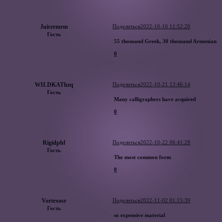
Juicermrm
Поделиться
2022-10-16 11:52:20
Гость
55 thousand Greek, 30 thousand Armenian
0
WILDKAThzq
Поделиться
2022-10-21 13:46:14
Гость
Many calligraphers have acquired
0
Rigidphf
Поделиться
2022-10-22 06:41:29
Гость
The most common form
0
Vortexosr
Поделиться
2022-11-02 01:15:39
Гость
so expensive material