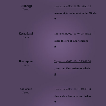
Rubberjjt
Поделиться
2022-10-07 03:50:54
Гость
manuscripts underwent in the Middle
0
Keypadaysl
Поделиться
2022-10-07 05:48:02
Гость
Since the era of Charlemagne
0
Boschqmm
Поделиться
2022-10-10 15:49:34
Гость
, text and illustrations to which
0
Zodiacvsz
Поделиться
2022-10-10 19:45:33
Гость
then only a few have reached us
0