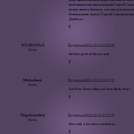
источников внутри компании Сергей Саро
нужно ничего бояться, так как руководств
безнаказанно (пока!) Сергей Сароян разо
Донбассе.
0
WILDKATlwd
Поделиться
2022-10-14 13:26:42
Гость
the best poets of his era and
0
Michaelmon
Поделиться
2022-10-15 10:47:07
Гость
Get Free Tattoo Ideas on Your Body Now!
0
Fingerboardkbj
Поделиться
2022-10-16 07:51:47
Гость
then only a few have reached us
0