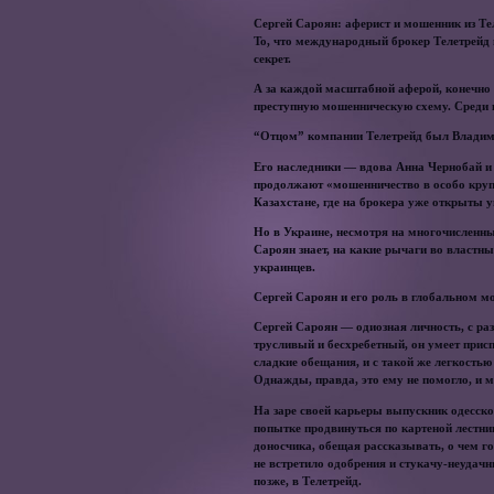
Сергей Сароян: аферист и мошенник из Те
То, что международный брокер Телетрейд 
секрет.
А за каждой масштабной аферой, конечно ж
преступную мошенническую схему. Среди 
“Отцом” компании Телетрейд был Владимир
Его наследники — вдова Анна Чернобай и
продолжают «мошенничество в особо круп
Казахстане, где на брокера уже открыты 
Но в Украине, несмотря на многочисленны
Сароян знает, на какие рычаги во властн
украинцев.
Сергей Сароян и его роль в глобальном м
Сергей Сароян — одиозная личность, с р
трусливый и бесхребетный, он умеет присп
сладкие обещания, и с такой же легкостью 
Однажды, правда, это ему не помогло, и 
На заре своей карьеры выпускник одесско
попытке продвинуться по картеной лестниц
доносчика, обещая рассказывать, о чем го
не встретило одобрения и стукачу-неудач
позже, в Телетрейд.