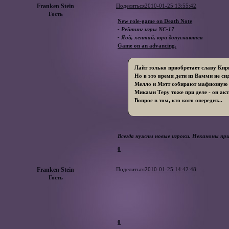
Franken Stein
Поделиться
2010-01-25 13:55:42
Гость
New role-game on Death Note
- Рейтинг игры NC-17
- Яой, хентай, юри допускаются
Game on an advancing.
Лайт только приобретает славу Киры
Но в это время дети из Вамми не си
Мелло и Мэтт собирают мафиозную 
Миками Теру тоже при деле - он ак
Вопрос в том, кто кого опередит...
Всегда нужны новые игроки. Неканоны п
0
Franken Stein
Поделиться
2010-01-25 14:42:48
Гость
0