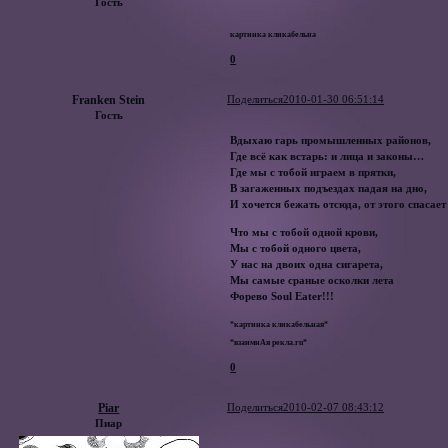
Гость
картинка кликабельна
0
Franken Stein
Поделиться
2010-01-30 06:51:14
Гость
Вдыхаю гарь промышленных районов,
Где всё как встарь: и лица и законы…
Где мы с тобой играем в прятки,
В загаженных подъездах падая на дно,
И хочется бежать отсюда, от этого спасае
Что мы с тобой одной крови,
Мы с тобой одного цвета,
У нас на двоих одна сигарета,
Мы самые сраные осколки лета
Форево Soul Eater!!!
*картинка кликабельная*
*взаимнАя рекла.ru*
0
Piar
Поделиться
2010-02-07 08:43:12
Пиар