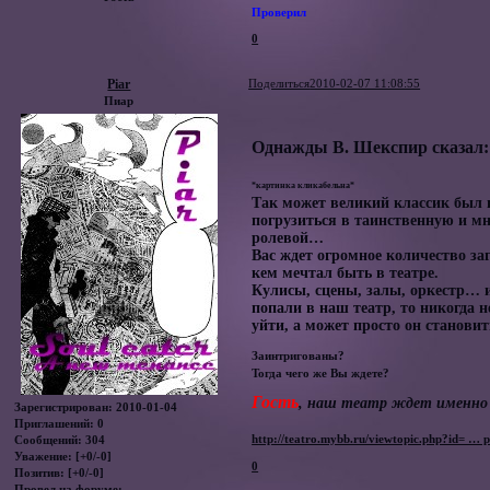
Проверил
0
Piar
Поделиться
2010-02-07 11:08:55
Пиар
Однажды В. Шекспир сказал: В
*картинка кликабельна*
Так может великий классик был п
погрузиться в таинственную и мн
ролевой…
Вас ждет огромное количество за
кем мечтал быть в театре.
Кулисы, сцены, залы, оркестр… и,
попали в наш театр, то никогда н
уйти, а может просто он станови
Заинтригованы?
Тогда чего же Вы ждете?
Гость
, наш театр ждет именно 
Зарегистрирован
: 2010-01-04
Приглашений:
0
http://teatro.mybb.ru/viewtopic.php?id= …
Сообщений:
304
Уважение:
[+0/-0]
0
Позитив:
[+0/-0]
Провел на форуме: