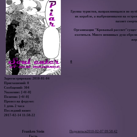
Группа туристов, направляющаяся по путё
их корабле, а выброшенными на острове
пахнет смерть
Организация ''Кровавый рассвет''сущес
охотиться. Много невинных душ обрело 
жер
0
Зарегистрирован
: 2010-01-04
Приглашений:
0
Сообщений:
304
Уважение:
[+0/-0]
Позитив:
[+0/-0]
Провел на форуме:
1 день 2 часа
Последний визит:
2017-02-14 11:58:22
Franken Stein
Поделиться
2010-02-07 09:58:42
Гость