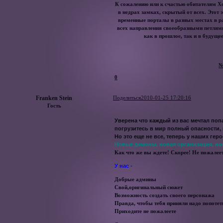
К сожалению или к счастью обитателям Хо
в недрах замках, скрытый от всех. Этот
временные порталы в разных местах в р
всех направления своеобразными петлями
как в прошлое, так и в будущее
№
0
Franken Stein
Поделиться
2010-01-25 17:20:16
Гость
Уверена что каждый из вас мечтал поп
погрузитесь в мир полный опасности, 
Но это еще не все, теперь у наших гер
Новые демоны, новая организация, н
Как что же вы ждете! Скорее! Не пожалее
У нас -
Добрые админы
Свой,оригинальный сюжет
Возможность создать своего персонажа
Правда, чтобы тебя приняли надо попотет
Приходите не пожалеете