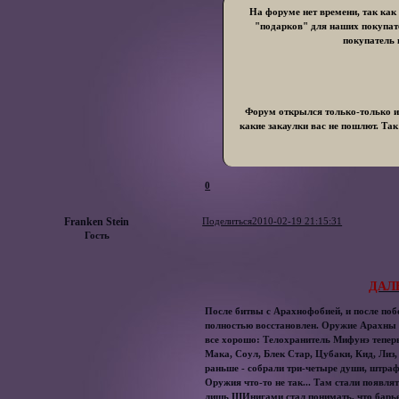
На форуме нет времени, так как
"подарков" для наших покупат
покупатель 
Форум открылся только-только и 
какие закаулки вас не пошлют. Так
0
Franken Stein
Поделиться
2010-02-19 21:15:31
Гость
ДАЛ
После битвы с Арахнофобией, и после по
полностью восстановлен. Оружие Арахны 
все хорошо: Телохранитель Мифунэ теперь 
Мака, Соул, Блек Стар, Цубаки, Кид, Лиз,
раньше - собрали три-четыре души, штрафн
Оружия что-то не так... Там стали появля
лишь ШИнигами стал понимать, что барь