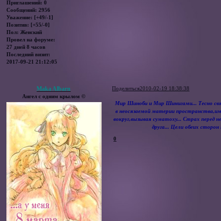
Приглашений:
0
Сообщений:
2956
Уважение:
[+49/-1]
Позитив:
[+55/-0]
Пол:
Женский
Провел на форуме:
27 дней 8 часов
Последний визит:
2017-09-21 21:12:05
Maka Albarn
Поделиться
2010-02-19 18:38:38
Ангел с одним крылом ©
Мир Шиноби и Мир Шинигами... Тесно свя
в неосязаемой материи пространства,
вокруг,вызывая суматоху... Страх перед 
друга... Цели обеих сторо
0