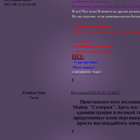
придумать не смогли...
2017-09-21 21:12:05
Начинается новая война, так прими в ней
И всё!Чао всем!Я понеся на другие ролев
На последочек- если заинтересовало-бегом 
+ Люди просто зашибись!
+ Добрая и всё понимающая администрац
+ Супер диз!
+ Принимаем Неканонов!
+ Много ролей свободно!
НО:
- У нас нет тебя!
-Мало народу!
СПЕШИТЕ! ЧАО!
0
Franken Stein
Поделиться
2010-01-25 12:50:37
Гость
Приглашаем всех желаю
Майер "Сумерки". Здесь вас
администрация и полный тв
придуманные вами персонажи
просто наслаждайтесь заво
0