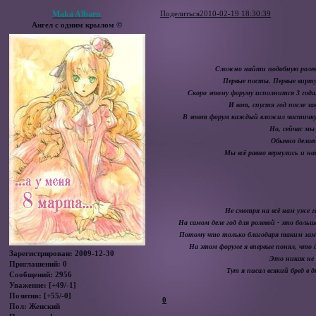
Maka Albarn
Поделиться
2010-02-19 18:30:39
Ангел с одним крылом ©
Сложно найти подобную ролеву
Первые посты. Первые вирту
Скоро этому форуму исполнится 3 года
И вот, спустя год после 
В этот форум каждый вложил частичку 
Но, сейчас мы
Обычно делаеш
Мы всё равно вернулись и 
Не смотря на всё нам уже г
На самом деле год для ролевой - это бол
Потому что только благодаря таким за
На этом форуме я впервые понял, чт
Зарегистрирован
: 2009-12-30
Это никак не
Приглашений:
0
Тут я писал всякий бред в д
Сообщений:
2956
Уважение:
[+49/-1]
Позитив:
[+55/-0]
0
Пол:
Женский