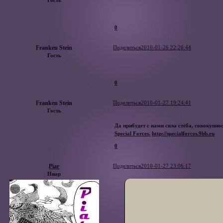
Гость
0
Franken Stein
Поделиться
2010-01-26 22:26:44
Гость
0
Franken Stein
Поделиться
2010-01-27 19:24:41
Гость
Да прибудет с нами сила стёба, совокупно
Special Forces.
http://specialforces.9bb.ru
0
Piar
Поделиться
2010-01-27 23:06:17
Пиар