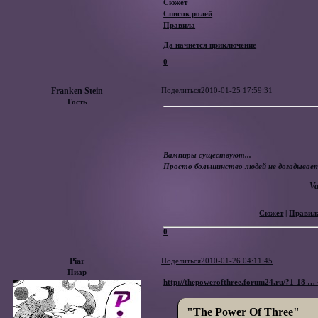
Сюжет
Список ролей
Правила
Да начнется приключение
0
Franken Stein
Поделиться
2010-01-25 17:59:31
Гость
Вампиры существуют...
Просто большинство людей не догадывает
Va
Сюжет
|
Правил
0
Piar
Поделиться
2010-01-26 04:11:45
Пиар
http://thepowerofthree.forum24.ru/?1-18 …
"The Power Of Three"