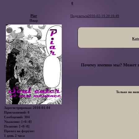
0
Piar
Поделиться
2010-02-19 20:16:49
Пиар
Kat
Почему именно мы? Может по
Только на на
Зарегистрирован
: 2010-01-04
Приглашений:
0
Сообщений:
304
Уважение:
[+0/-0]
Позитив:
[+0/-0]
Провел на форуме:
1 день 2 часа