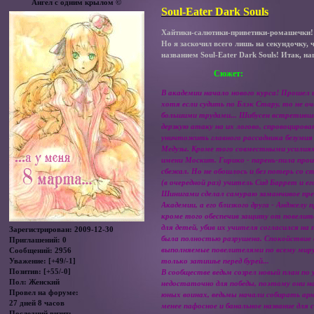
Ангел с одним крылом ©
Soul-Eater Dark Souls
Хайтики-салютики-приветики-ромашечки!
Но я заскочил всего лишь на секундочку, 
названием Soul-Eater Dark Souls! Итак, н
Сюжет:
В академии начало нового курса! Прошел 
хотя если судить по Блэк Стару, то не о
большими трудами... Шибусен встретивши
дерзкую атаку на их логово, спровоциров
уничтожить главного рассадника безумия 
Медузы. Кроме того совместными усилиям
имени Москит. Гирико - парень-пила прои
сбежал. Но не обошлось и без потерь со 
(в очередной раз) учитель Сид Баррет и ег
Шинигами сделал самураю заманчивое пре
Академии, а его близкого друга - Анджелу
кроме того обеспечив защиту от повелите
для детей, убив их учителя согласился н
Зарегистрирован
: 2009-12-30
была полностью разрушена. Спокойствие 
Приглашений:
0
выполняемые повелителями по всему миру 
Сообщений:
2956
Уважение:
[+49/-1]
только затишье перед бурей...
Позитив:
[+55/-0]
В сообществе ведьм созрел новый план по
Пол:
Женский
недостаточно для победы, поэтому они на
Провел на форуме:
юных воинах, ведьмы начали собирать ар
27 дней 8 часов
менее пафосное и банальное название для
Последний визит: