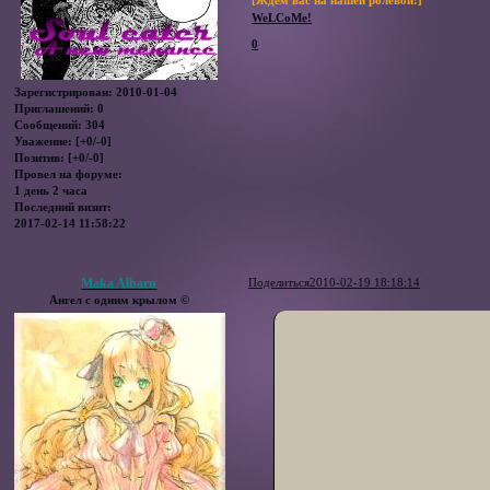
WeLCoMe!
0
Зарегистрирован
: 2010-01-04
Приглашений:
0
Сообщений:
304
Уважение:
[+0/-0]
Позитив:
[+0/-0]
Провел на форуме:
1 день 2 часа
Последний визит:
2017-02-14 11:58:22
Maka Albarn
Поделиться
2010-02-19 18:18:14
Ангел с одним крылом ©