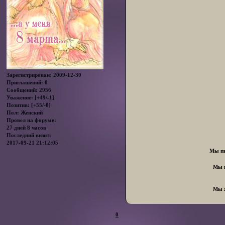
Зарегистрирован
: 2009-12-30
Приглашений:
0
Сообщений:
2956
Уважение:
[+49/-1]
Позитив:
[+55/-0]
Пол:
Женский
Провел на форуме:
27 дней 8 часов
Последний визит:
2017-09-21 21:12:05
Мы пь
Мы г
Мы ж
0