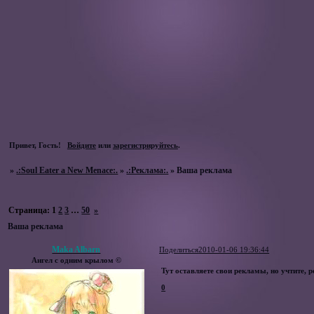
Привет, Гость!
Войдите
или
зарегистрируйтесь
.
»
.:Soul Eater a New Menace:.
»
.:Реклама:.
»
Ваша реклама
Страница:
1
2
3
…
50
»
Ваша реклама
Maka Albarn
Поделиться
2010-01-06 19:36:44
Ангел с одним крылом ©
Тут оставляете свои рекламы, но учтите,
0