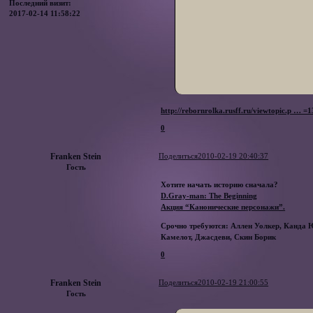
Последний визит:
2017-02-14 11:58:22
http://rebornrolka.rusff.ru/viewtopic.p … 
0
Franken Stein
Поделиться
2010-02-19 20:40:37
Гость
Хотите начать историю сначала?
D.Gray-man: The Beginning
Акция “Канонические персонажи”.
Срочно требуются:
Аллен Уолкер, Канда Ю
Камелот, Джасдеви, Скин Борик
0
Franken Stein
Поделиться
2010-02-19 21:00:55
Гость