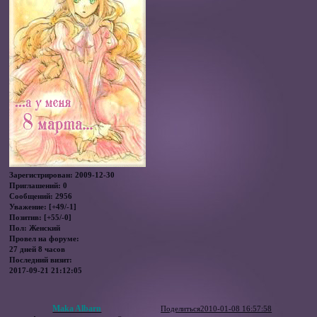
Зарегистрирован
: 2009-12-30
Приглашений:
0
Сообщений:
2956
Уважение:
[+49/-1]
Позитив:
[+55/-0]
Пол:
Женский
Провел на форуме:
27 дней 8 часов
Последний визит:
2017-09-21 21:12:05
Maka Albarn
Поделиться
2010-01-08 16:57:58