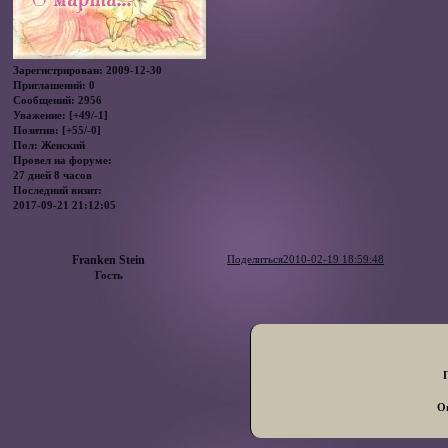
Зарегистрирован
: 2009-12-30
Приглашений:
0
Сообщений:
2956
Уважение:
[+49/-1]
Позитив:
[+55/-0]
Пол:
Женский
Провел на форуме:
27 дней 8 часов
Последний визит:
2017-09-21 21:12:05
Franken Stein
Поделиться
2010-02-19 18:59:48
Гость
Он