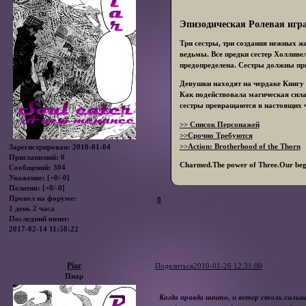
Эпизодическая Ролевая игра
Три сестры, три создания нежных 
ведьмы. Все предки сестер Холливе
предопределена. Сестры должны при
Девушки находят на чердаке Книгу 
Как подействовала магическая сил
сестры превращаются в настоящих 
>> Список Персонажей
>>Срочно Требуются
>>Action: Brotherhood of the Thorn
Зарегистрирован
: 2010-01-04
Приглашений:
0
Charmed.The power of Three.Our beg
Сообщений:
304
Уважение:
[+0/-0]
Позитив:
[+0/-0]
Провел на форуме:
0
1 день 2 часа
Последний визит:
2017-02-14 11:58:22
Piar
Поделиться
2010-01-26 12:31:00
Пиар
Когда правда ничто, и ветер столь сильн