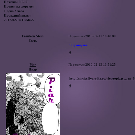
Позитив:
[+0/-0]
Провел на форуме:
1 день 2 часа
Последний визит:
2017-02-14 11:58:22
Franken Stein
Поделиться
2010-02-11 18:40:09
Гость
Я проверил.
0
Piar
Поделиться
2010-02-13 13:51:25
Пиар
http://sincity.liverolka.ru/viewtopic.p … ;p
0