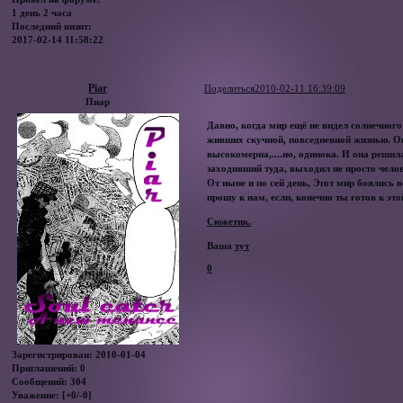
1 день 2 часа
Последний визит:
2017-02-14 11:58:22
Piar
Поделиться
2010-02-11 16:39:09
Пиар
Давно, когда мир ещё не видел солнечног
живших скучной, повседневной жизнью. Он
высокомерна,....но, одинока. И она решил
заходивший туда, выходил не просто челов
От ныне и по сей день, Этот мир боялись вс
прошу к нам, если, конечно ты готов к это
Сюжетик.
Ваша
тут
0
Зарегистрирован
: 2010-01-04
Приглашений:
0
Сообщений:
304
Уважение:
[+0/-0]