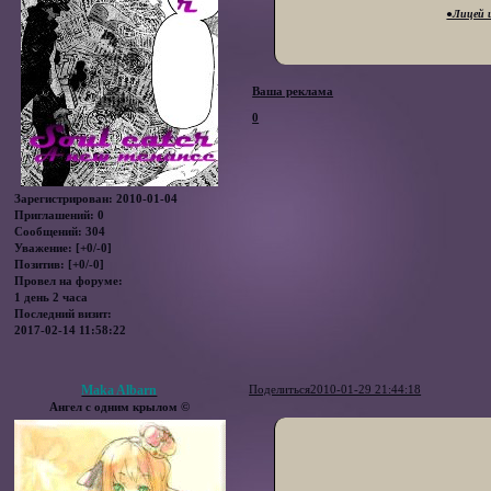
●Лицей 
Ваша реклама
0
Зарегистрирован
: 2010-01-04
Приглашений:
0
Сообщений:
304
Уважение:
[+0/-0]
Позитив:
[+0/-0]
Провел на форуме:
1 день 2 часа
Последний визит:
2017-02-14 11:58:22
Maka Albarn
Поделиться
2010-01-29 21:44:18
Ангел с одним крылом ©