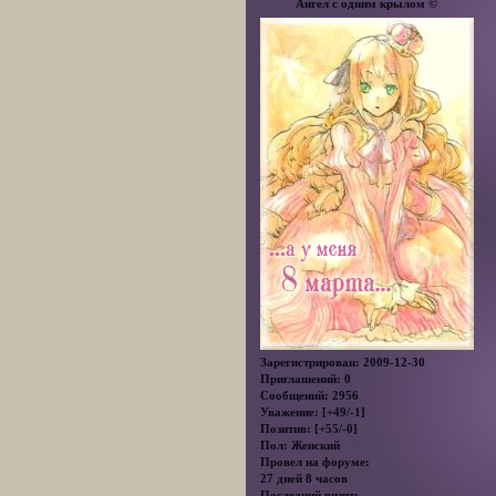
Ангел с одним крылом ©
Зарегистрирован
: 2009-12-30
Приглашений:
0
Сообщений:
2956
Уважение:
[+49/-1]
Позитив:
[+55/-0]
Пол:
Женский
Провел на форуме:
27 дней 8 часов
Последний визит: