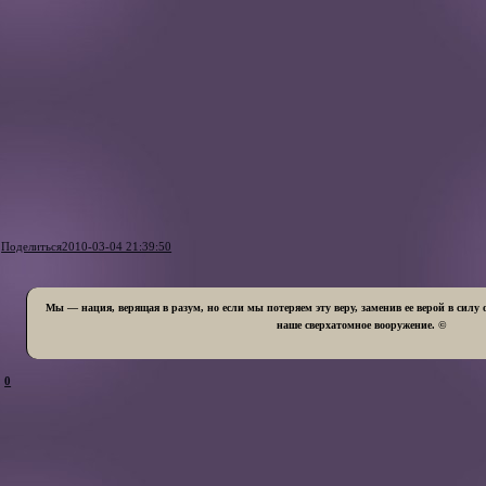
Поделиться
2010-03-04 21:39:50
Мы — нация, верящая в разум, но если мы потеряем эту веру, заменив ее верой в силу 
наше сверхатомное вооружение. ©
0