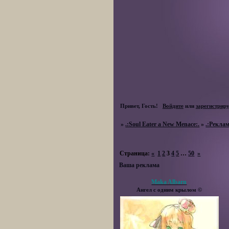
Привет, Гость!
Войдите
или
зарегистрир
»
.:Soul Eater a New Menace:.
»
.:Реклам
Страница:
«
1
2
3
4
5
…
50
»
Ваша реклама
Maka Albarn
Ангел с одним крылом ©