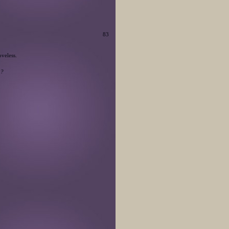
83
veless.
?