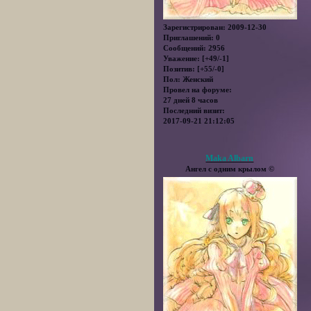
Зарегистрирован
: 2009-12-30
Приглашений:
0
Сообщений:
2956
Уважение:
[+49/-1]
Позитив:
[+55/-0]
Пол:
Женский
Провел на форуме:
27 дней 8 часов
Последний визит:
2017-09-21 21:12:05
Maka Albarn
Ангел с одним крылом ©