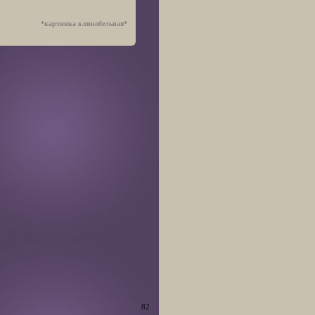
*картинка кликобельная*
82