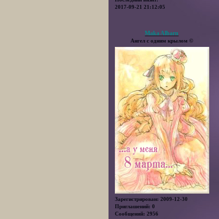
2017-09-21 21:12:05
Maka Albarn
Ангел с одним крылом ©
Зарегистрирован
: 2009-12-30
Приглашений:
0
Сообщений:
2956