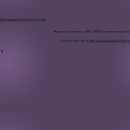
Поделиться
2010-03-04 17:41:09
Форум | ролевая игра | RPG (РПГ) по аниме и манге Lo
Can you scary me on
http://lovelessforever.spybb.ru
0