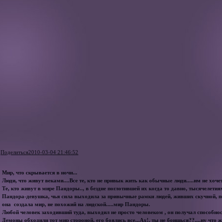
Поделиться
2010-03-04 21:46:52
Мир, что скрывается в ночи...
Люди, что живут веками....Все те, кто не привык жить как обычные люди.....им не хоче
Те, кто живут в мире Пандоры.., в бездне поглотившей их когда то давно, тысячелетия
Пандора-девушка, чья сила выходила за привычные рамки людей, живших скучной, п
она создала мир, не похожий на людской.....мир Пандоры.
Любой человек заходивший туда, выходил не просто человеком , он получал способнос
Демоны обходили тот мир стороной, его боялись все...Ах!, ты не боишься??,...ну что ж