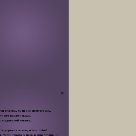
86
тся власти., хотя они всемогущи..
ми нет веками назад.
овседневной жизнью.
ть управлять кем, и чем либо!
е, тогда прошу к нам, в мир бездны, в