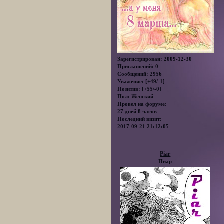
Зарегистрирован
: 2009-12-30
Приглашений:
0
Сообщений:
2956
Уважение:
[+49/-1]
Позитив:
[+55/-0]
Пол:
Женский
Провел на форуме:
27 дней 8 часов
Последний визит:
2017-09-21 21:12:05
Piar
Пиар