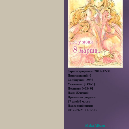
Зарегистрирован
: 2009-12-30
Приглашений:
0
Сообщений:
2956
Уважение:
[+49/-1]
Позитив:
[+55/-0]
Пол:
Женский
Провел на форуме:
27 дней 8 часов
Последний визит:
2017-09-21 21:12:05
Maka Albarn