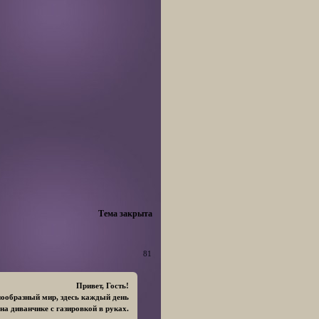
Тема закрыта
81
Привет, Гость!
нообразный мир, здесь каждый день
 на диванчике с газировкой в руках.