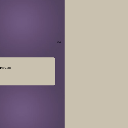
84
тригами.