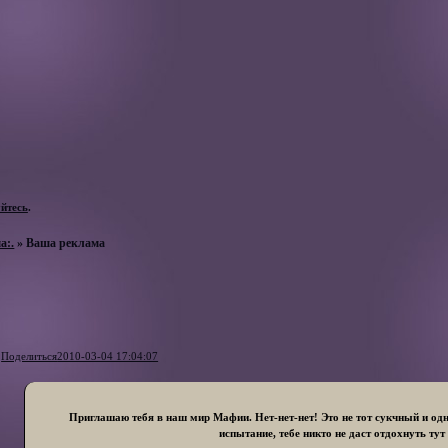
уйтесь
.
а:.
»
Ваша реклама
Поделиться
2010-03-04 17:04:07
Приглашаю тебя в наш мир Мафии. Нет-нет-нет! Это не тот сукчный и од
испытание, тебе никто не даст отдохнуть тут