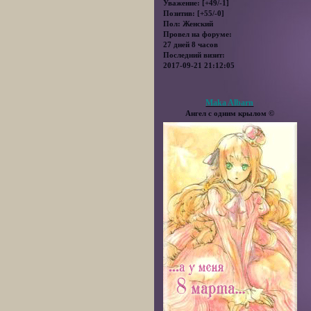
Уважение:
[+49/-1]
Позитив:
[+55/-0]
Пол:
Женский
Провел на форуме:
27 дней 8 часов
Последний визит:
2017-09-21 21:12:05
Maka Albarn
Ангел с одним крылом ©