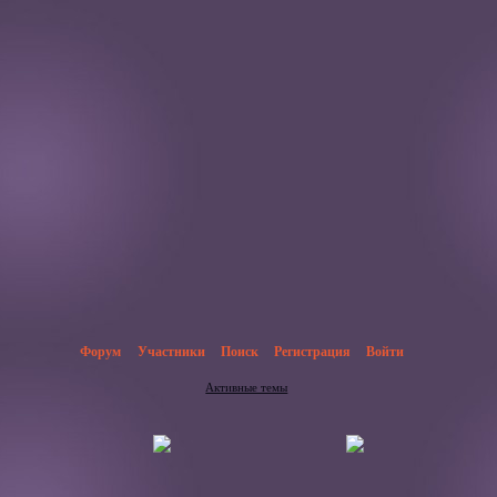
Форум
Участники
Поиск
Регистрация
Войти
Активные темы