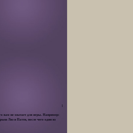
1
о вам не хватает для игры. Например:
рыш Лиз и Патти, после чего один из