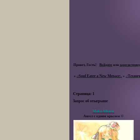
Привет, Гость!
Войдите
или
зарегистрир
»
.:Soul Eater a New Menace:.
»
.:Технич
Страница:
1
Запрос об отыгрыше
Maka Albarn
Ангел с одним крылом ©