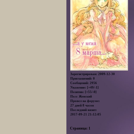
Зарегистрирован
: 2009-12-30
Приглашений:
0
Сообщений:
2956
Уважение:
[+49/-1]
Позитив:
[+55/-0]
Пол:
Женский
Провел на форуме:
27 дней 8 часов
Последний визит:
2017-09-21 21:12:05
Страница:
1