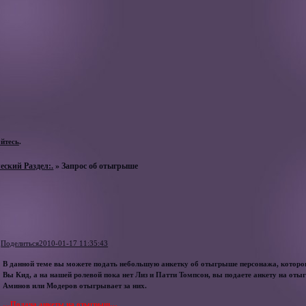
уйтесь
.
еский Раздел:.
»
Запрос об отыгрыше
Поделиться
2010-01-17 11:35:43
В данной теме вы можете подать небольшую анкетку об отыгрыше персонажа, которог
Вы Кид, а на нашей ролевой пока нет Лиз и Патти Томпсон, вы подаете анкету на отыг
Аминов или Модеров отыгрывает за них.
…Подача анкеты на отыгрыш…