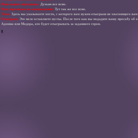
Имя вашего персонажа:
Думаю все ясно.
Имя персонажа на отыгрывание:
Тут так же все ясно.
Тема:
Здесь вы указываете место, с которого вам нужен отыгрыш не хватающего вам
Отыгрыш:
Это поле оставляете пусты. После того как вы подадите вашу просьбу об 
Админа или Модера, кто будет отыгрывать за заданного героя.
0